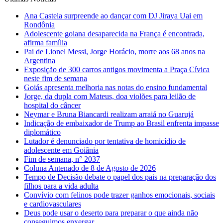
Ana Castela surpreende ao dançar com DJ Jiraya Uai em
Rondônia
Adolescente goiana desaparecida na França é encontrada,
afirma família
Pai de Lionel Messi, Jorge Horácio, morre aos 68 anos na
Argentina
Exposição de 300 carros antigos movimenta a Praça Cívica
neste fim de semana
Goiás apresenta melhoria nas notas do ensino fundamental
Jorge, da dupla com Mateus, doa violões para leilão de
hospital do câncer
Neymar e Bruna Biancardi realizam arraiá no Guarujá
Indicação de embaixador de Trump ao Brasil enfrenta impasse
diplomático
Lutador é denunciado por tentativa de homicídio de
adolescente em Goiânia
Fim de semana, n° 2037
Coluna Antenado de 8 de Agosto de 2026
Tempo de Decisão debate o papel dos pais na preparação dos
filhos para a vida adulta
Convívio com felinos pode trazer ganhos emocionais, sociais
e cardiovasculares
Deus pode usar o deserto para preparar o que ainda não
conseguimos enxergar