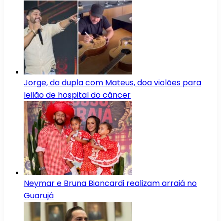
Jorge, da dupla com Mateus, doa violões para
leilão de hospital do câncer
Neymar e Bruna Biancardi realizam arraiá no
Guarujá