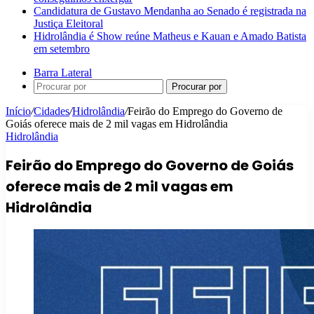
Candidatura de Gustavo Mendanha ao Senado é registrada na
Justiça Eleitoral
Hidrolândia é Show reúne Matheus e Kauan e Amado Batista
em setembro
Barra Lateral
Procurar por
Início
/
Cidades
/
Hidrolândia
/
Feirão do Emprego do Governo de
Goiás oferece mais de 2 mil vagas em Hidrolândia
Hidrolândia
Feirão do Emprego do Governo de Goiás
oferece mais de 2 mil vagas em
Hidrolândia