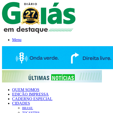
Menu
QUEM SOMOS
EDIÇÃO IMPRESSA
CADERNO ESPECIAL
CIDADES
BRASIL
TOCANTINS