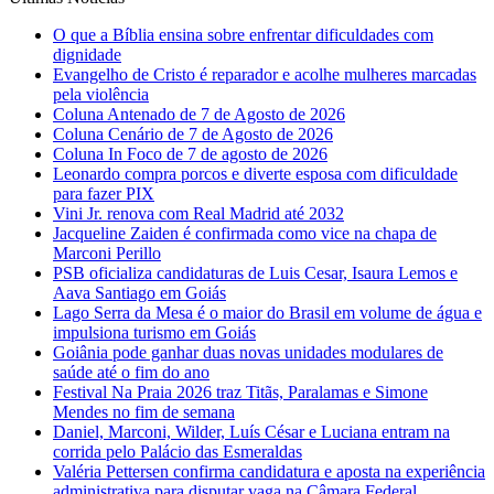
O que a Bíblia ensina sobre enfrentar dificuldades com
dignidade
Evangelho de Cristo é reparador e acolhe mulheres marcadas
pela violência
Coluna Antenado de 7 de Agosto de 2026
Coluna Cenário de 7 de Agosto de 2026
Coluna In Foco de 7 de agosto de 2026
Leonardo compra porcos e diverte esposa com dificuldade
para fazer PIX
Vini Jr. renova com Real Madrid até 2032
Jacqueline Zaiden é confirmada como vice na chapa de
Marconi Perillo
PSB oficializa candidaturas de Luis Cesar, Isaura Lemos e
Aava Santiago em Goiás
Lago Serra da Mesa é o maior do Brasil em volume de água e
impulsiona turismo em Goiás
Goiânia pode ganhar duas novas unidades modulares de
saúde até o fim do ano
Festival Na Praia 2026 traz Titãs, Paralamas e Simone
Mendes no fim de semana
Daniel, Marconi, Wilder, Luís César e Luciana entram na
corrida pelo Palácio das Esmeraldas
Valéria Pettersen confirma candidatura e aposta na experiência
administrativa para disputar vaga na Câmara Federal