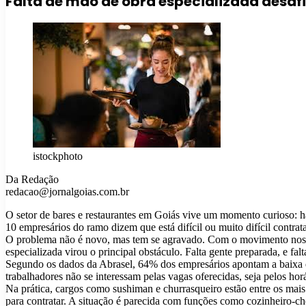
Falta de mão de obra especializada desaf
istockphoto
Da Redação
redacao@jornalgoias.com.br
O setor de bares e restaurantes em Goiás vive um momento curioso: h
10 empresários do ramo dizem que está difícil ou muito difícil contrat
O problema não é novo, mas tem se agravado. Com o movimento nos bar
especializada virou o principal obstáculo. Falta gente preparada, e fa
Segundo os dados da Abrasel, 64% dos empresários apontam a baixa q
trabalhadores não se interessam pelas vagas oferecidas, seja pelos horá
Na prática, cargos como sushiman e churrasqueiro estão entre os mais
para contratar. A situação é parecida com funções como cozinheiro-che