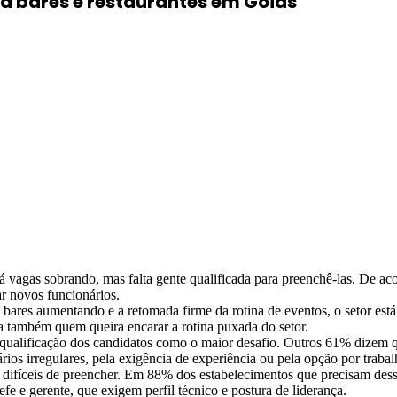
ia bares e restaurantes em Goiás
á vagas sobrando, mas falta gente qualificada para preenchê-las. De a
ar novos funcionários.
es aumentando e a retomada firme da rotina de eventos, o setor está 
lta também quem queira encarar a rotina puxada do setor.
ualificação dos candidatos como o maior desafio. Outros 61% dizem qu
rios irregulares, pela exigência de experiência ou pela opção por trabal
 difíceis de preencher. Em 88% dos estabelecimentos que precisam desse
fe e gerente, que exigem perfil técnico e postura de liderança.