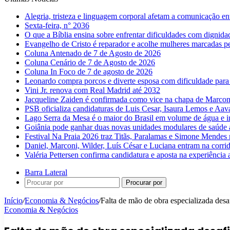
Alegria, tristeza e linguagem corporal afetam a comunicação e
Sexta-feira, n° 2036
O que a Bíblia ensina sobre enfrentar dificuldades com dignida
Evangelho de Cristo é reparador e acolhe mulheres marcadas pe
Coluna Antenado de 7 de Agosto de 2026
Coluna Cenário de 7 de Agosto de 2026
Coluna In Foco de 7 de agosto de 2026
Leonardo compra porcos e diverte esposa com dificuldade para
Vini Jr. renova com Real Madrid até 2032
Jacqueline Zaiden é confirmada como vice na chapa de Marconi
PSB oficializa candidaturas de Luis Cesar, Isaura Lemos e Aa
Lago Serra da Mesa é o maior do Brasil em volume de água e 
Goiânia pode ganhar duas novas unidades modulares de saúde a
Festival Na Praia 2026 traz Titãs, Paralamas e Simone Mendes
Daniel, Marconi, Wilder, Luís César e Luciana entram na corri
Valéria Pettersen confirma candidatura e aposta na experiência
Barra Lateral
Procurar por
Início
/
Economia & Negócios
/
Falta de mão de obra especializada desa
Economia & Negócios