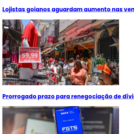
Lojistas goianos aguardam aumento nas vend
Prorrogado prazo para renegociação de dívi