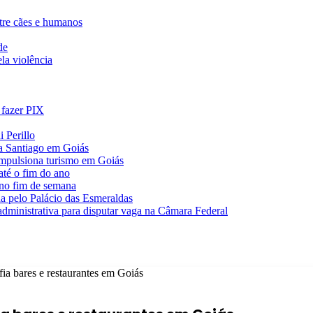
ntre cães e humanos
de
la violência
 fazer PIX
 Perillo
va Santiago em Goiás
impulsiona turismo em Goiás
té o fim do ano
 no fim de semana
da pelo Palácio das Esmeraldas
 administrativa para disputar vaga na Câmara Federal
fia bares e restaurantes em Goiás