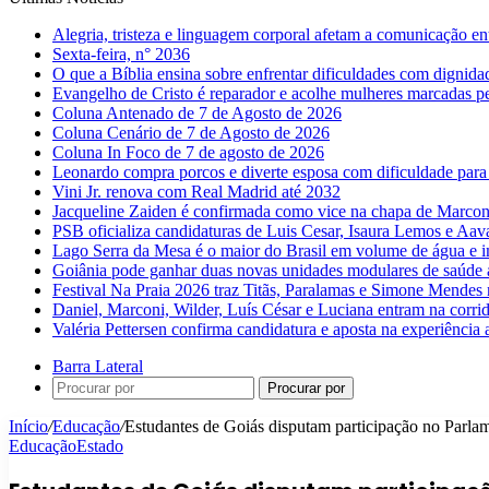
Alegria, tristeza e linguagem corporal afetam a comunicação e
Sexta-feira, n° 2036
O que a Bíblia ensina sobre enfrentar dificuldades com dignida
Evangelho de Cristo é reparador e acolhe mulheres marcadas pe
Coluna Antenado de 7 de Agosto de 2026
Coluna Cenário de 7 de Agosto de 2026
Coluna In Foco de 7 de agosto de 2026
Leonardo compra porcos e diverte esposa com dificuldade para
Vini Jr. renova com Real Madrid até 2032
Jacqueline Zaiden é confirmada como vice na chapa de Marconi
PSB oficializa candidaturas de Luis Cesar, Isaura Lemos e Aa
Lago Serra da Mesa é o maior do Brasil em volume de água e 
Goiânia pode ganhar duas novas unidades modulares de saúde a
Festival Na Praia 2026 traz Titãs, Paralamas e Simone Mendes
Daniel, Marconi, Wilder, Luís César e Luciana entram na corri
Valéria Pettersen confirma candidatura e aposta na experiência
Barra Lateral
Procurar por
Início
/
Educação
/
Estudantes de Goiás disputam participação no Parla
Educação
Estado