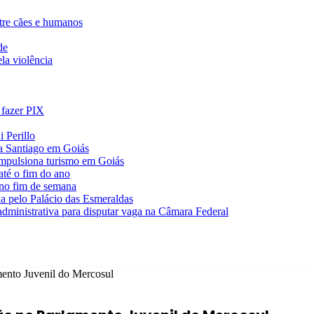
ntre cães e humanos
de
la violência
 fazer PIX
 Perillo
va Santiago em Goiás
impulsiona turismo em Goiás
té o fim do ano
 no fim de semana
da pelo Palácio das Esmeraldas
 administrativa para disputar vaga na Câmara Federal
mento Juvenil do Mercosul