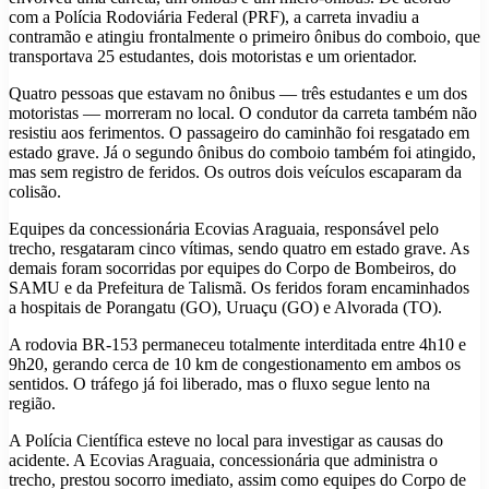
com a Polícia Rodoviária Federal (PRF), a carreta invadiu a
contramão e atingiu frontalmente o primeiro ônibus do comboio, que
transportava 25 estudantes, dois motoristas e um orientador.
Quatro pessoas que estavam no ônibus — três estudantes e um dos
motoristas — morreram no local. O condutor da carreta também não
resistiu aos ferimentos. O passageiro do caminhão foi resgatado em
estado grave. Já o segundo ônibus do comboio também foi atingido,
mas sem registro de feridos. Os outros dois veículos escaparam da
colisão.
Equipes da concessionária Ecovias Araguaia, responsável pelo
trecho, resgataram cinco vítimas, sendo quatro em estado grave. As
demais foram socorridas por equipes do Corpo de Bombeiros, do
SAMU e da Prefeitura de Talismã. Os feridos foram encaminhados
a hospitais de Porangatu (GO), Uruaçu (GO) e Alvorada (TO).
A rodovia BR-153 permaneceu totalmente interditada entre 4h10 e
9h20, gerando cerca de 10 km de congestionamento em ambos os
sentidos. O tráfego já foi liberado, mas o fluxo segue lento na
região.
A Polícia Científica esteve no local para investigar as causas do
acidente. A Ecovias Araguaia, concessionária que administra o
trecho, prestou socorro imediato, assim como equipes do Corpo de