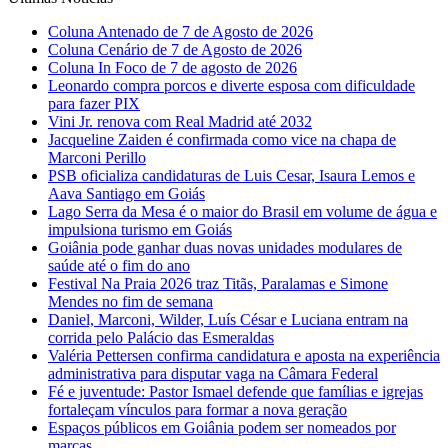
Coluna Antenado de 7 de Agosto de 2026
Coluna Cenário de 7 de Agosto de 2026
Coluna In Foco de 7 de agosto de 2026
Leonardo compra porcos e diverte esposa com dificuldade
para fazer PIX
Vini Jr. renova com Real Madrid até 2032
Jacqueline Zaiden é confirmada como vice na chapa de
Marconi Perillo
PSB oficializa candidaturas de Luis Cesar, Isaura Lemos e
Aava Santiago em Goiás
Lago Serra da Mesa é o maior do Brasil em volume de água e
impulsiona turismo em Goiás
Goiânia pode ganhar duas novas unidades modulares de
saúde até o fim do ano
Festival Na Praia 2026 traz Titãs, Paralamas e Simone
Mendes no fim de semana
Daniel, Marconi, Wilder, Luís César e Luciana entram na
corrida pelo Palácio das Esmeraldas
Valéria Pettersen confirma candidatura e aposta na experiência
administrativa para disputar vaga na Câmara Federal
Fé e juventude: Pastor Ismael defende que famílias e igrejas
fortaleçam vínculos para formar a nova geração
Espaços públicos em Goiânia podem ser nomeados por
marcas