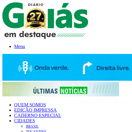
Menu
QUEM SOMOS
EDIÇÃO IMPRESSA
CADERNO ESPECIAL
CIDADES
BRASIL
TOCANTINS