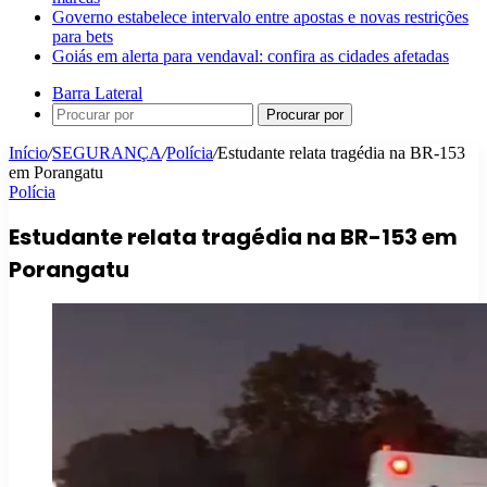
Governo estabelece intervalo entre apostas e novas restrições
para bets
Goiás em alerta para vendaval: confira as cidades afetadas
Barra Lateral
Procurar por
Início
/
SEGURANÇA
/
Polícia
/
Estudante relata tragédia na BR-153
em Porangatu
Polícia
Estudante relata tragédia na BR-153 em
Porangatu