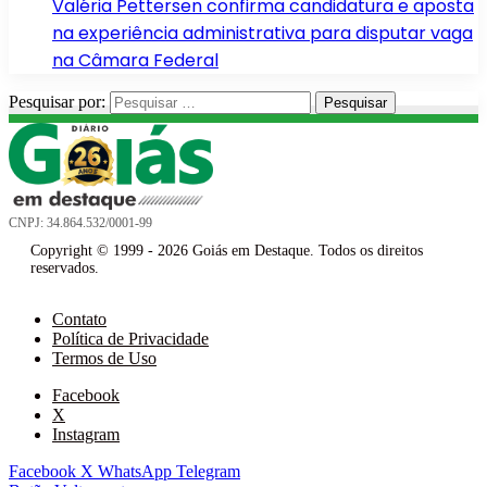
Valéria Pettersen confirma candidatura e aposta
na experiência administrativa para disputar vaga
na Câmara Federal
Pesquisar por:
CNPJ: 34.864.532/0001-99
Copyright © 1999 - 2026 Goiás em Destaque. Todos os direitos
reservados.
Contato
Política de Privacidade
Termos de Uso
Facebook
X
Instagram
Facebook
X
WhatsApp
Telegram