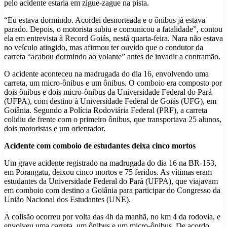
pelo acidente estaria em zigue-zague na pista.
“Eu estava dormindo. Acordei desnorteada e o ônibus já estava
parado. Depois, o motorista subiu e comunicou a fatalidade”, contou
ela em entrevista à Record Goiás, nestá quarta-feira. Nara não estava
no veículo atingido, mas afirmou ter ouvido que o condutor da
carreta “acabou dormindo ao volante” antes de invadir a contramão.
O acidente aconteceu na madrugada do dia 16, envolvendo uma
carreta, um micro-ônibus e um ônibus. O comboio era composto por
dois ônibus e dois micro-ônibus da Universidade Federal do Pará
(UFPA), com destino à Universidade Federal de Goiás (UFG), em
Goiânia. Segundo a Polícia Rodoviária Federal (PRF), a carreta
colidiu de frente com o primeiro ônibus, que transportava 25 alunos,
dois motoristas e um orientador.
Acidente com comboio de estudantes deixa cinco mortos
Um grave acidente registrado na madrugada do dia 16 na BR-153,
em Porangatu, deixou cinco mortos e 75 feridos. As vítimas eram
estudantes da Universidade Federal do Pará (UFPA), que viajavam
em comboio com destino a Goiânia para participar do Congresso da
União Nacional dos Estudantes (UNE).
A colisão ocorreu por volta das 4h da manhã, no km 4 da rodovia, e
envolveu uma carreta, um ônibus e um micro-ônibus. De acordo