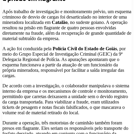
Após trabalho de investigação e monitoramento prévio, um esquema
criminoso de desvio de cargas foi desarticulado no interior de uma
mineradora localizada em
Catalão
, no sudeste goiano. A operação
resultou na prisão em flagrante de quatro pessoas envolvidas
diretamente na fraude, além da recuperação de grande quantidade de
material subtraído da empresa.
A ação foi conduzida pela
Polícia Civil do Estado de Goiás
, por
meio do Grupo Especial de Investigação Criminal (GEIC) da 9ª
Delegacia Regional de Polícia. As apurações apontaram que o
esquema funcionava a partir da atuação de um funcionário da
própria mineradora, responsável por facilitar a saída irregular das
cargas.
De acordo com a investigação, o colaborador manipulava o sistema
interno da empresa e os mecanismos de controle e monitoramento,
permitindo que carretas deixassem a unidade sem o devido registro
da carga transportada. Para viabilizar a fraude, eram utilizados
tickets de pesagem e notas fiscais falsificados, o que mascarava o
volume real de material retirado do local.
Durante a operação, três motoristas de caminhão também foram
presos em flagrante. Eles seriam os responsáveis pelo transporte do
fosfato desviado, atuando em conjunto com o funcionário da