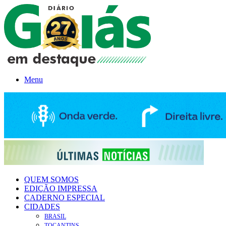
Menu
QUEM SOMOS
EDIÇÃO IMPRESSA
CADERNO ESPECIAL
CIDADES
BRASIL
TOCANTINS