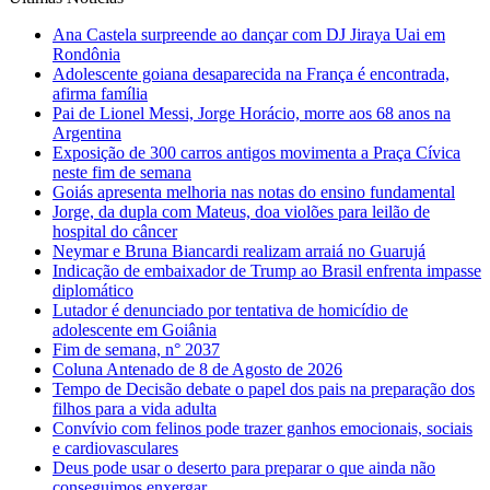
Ana Castela surpreende ao dançar com DJ Jiraya Uai em
Rondônia
Adolescente goiana desaparecida na França é encontrada,
afirma família
Pai de Lionel Messi, Jorge Horácio, morre aos 68 anos na
Argentina
Exposição de 300 carros antigos movimenta a Praça Cívica
neste fim de semana
Goiás apresenta melhoria nas notas do ensino fundamental
Jorge, da dupla com Mateus, doa violões para leilão de
hospital do câncer
Neymar e Bruna Biancardi realizam arraiá no Guarujá
Indicação de embaixador de Trump ao Brasil enfrenta impasse
diplomático
Lutador é denunciado por tentativa de homicídio de
adolescente em Goiânia
Fim de semana, n° 2037
Coluna Antenado de 8 de Agosto de 2026
Tempo de Decisão debate o papel dos pais na preparação dos
filhos para a vida adulta
Convívio com felinos pode trazer ganhos emocionais, sociais
e cardiovasculares
Deus pode usar o deserto para preparar o que ainda não
conseguimos enxergar