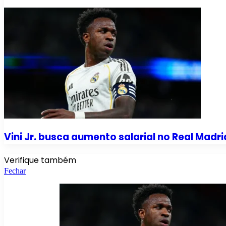
Vini Jr. busca aumento salarial no Real Madri
Verifique também
Fechar