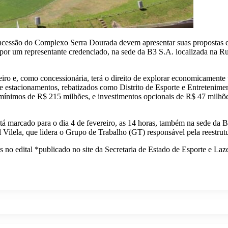
oncessão do Complexo Serra Dourada devem apresentar suas propostas e
s, por um representante credenciado, na sede da B3 S.A. localizada n
eiro e, como concessionária, terá o direito de explorar economicament
a e estacionamentos, rebatizados como Distrito de Esporte e Entreten
s mínimos de R$ 215 milhões, e investimentos opcionais de R$ 47 milhõe
está marcado para o dia 4 de fevereiro, as 14 horas, também na sede da
ilela, que lidera o Grupo de Trabalho (GT) responsável pela reestrut
 no edital *publicado no site da Secretaria de Estado de Esporte e Laze