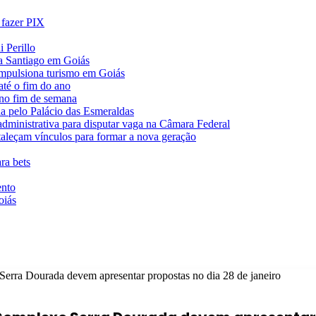
 fazer PIX
 Perillo
va Santiago em Goiás
impulsiona turismo em Goiás
té o fim do ano
 no fim de semana
da pelo Palácio das Esmeraldas
 administrativa para disputar vaga na Câmara Federal
rtaleçam vínculos para formar a nova geração
ra bets
ento
oiás
erra Dourada devem apresentar propostas no dia 28 de janeiro