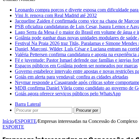
Leonardo compra porcos e diverte esposa com dificuldade para
Vini Jr. renova com Real Madrid até 2032
Jacqueline Zaiden é confirmada como vice na chapa de Marconi
PSB oficializa candidaturas de Luis Cesar, Isaura Lemos e Aa
Lago Serra da Mesa é o maior do Brasil em volume de água e 
Goiânia pode ganhar duas novas unidades modulares de saúde a
Festival Na Praia 2026 traz Titãs, Paralamas e Simone Mendes
Daniel, Marconi, Wilder, Luís César e Luciana entram na corri
Valéria Pettersen confirma candidatura e aposta na experiência
Fé e juventude: Pastor Ismael defende que famílias e igrejas fo
Espaços públicos em Goiânia podem ser nomeados por marcas
Governo estabelece intervalo entre apostas e novas restrições pa
Goiás em alerta para vendaval: confira as cidades afetadas
Neymar responde a Casagrande após críticas sobre comportam
MDB confirma Daniel Vilela como candidato ao governo de G
Goiás agora oferece serviços públicos pelo WhatsApp
Barra Lateral
Procurar por
Início
/
ESPORTE
/
Empresas interessadas na Concessão do Complexo S
ESPORTE