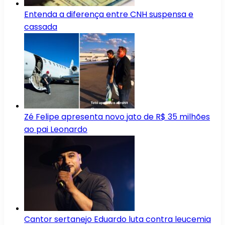
Entenda a diferença entre CNH suspensa e
cassada
Zé Felipe apresenta novo jato de R$ 35 milhões
ao pai Leonardo
Cantor sertanejo Eduardo luta contra leucemia