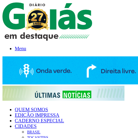
Menu
QUEM SOMOS
EDIÇÃO IMPRESSA
CADERNO ESPECIAL
CIDADES
BRASIL
TOCANTINS