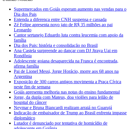
Supermercados em Goiás esperam aumento nas vendas para o
Dia dos Pais
Entenda a diferença entre CNH suspensa e cassada
Zé Felipe apresenta novo jato de R$ 35 milhões ao pai
Leonardo
Cantor sertanejo Eduardo luta contra leucemia com apoio da
família
Dia dos Pais: história e consolidação no Brasil
Ana Castela surpreende ao dançar com DJ Jiraya Uai em
Rondônia
Adolescente goiana desaparecida na França é encontrada,
afirma família
Pai de Lionel Messi, Jorge Horácio, morre aos 68 anos na
Argentina
Exposição de 300 carros antigos movimenta a Praça Cívica
neste fim de semana
Goiás apresenta melhoria nas notas do ensino fundamental
Jorge, da dupla com Mateus, doa violões para leilão de
hospital do câncer
Neymar e Bruna Biancardi realizam arraiá no Guarujá
Indicação de embaixador de Trump ao Brasil enfrenta impasse
diplomático
Lutador é denunciado por tentativa de homicídio de
adolescente em Goiânia