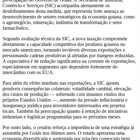
Comércio e Serviços (SIC) acompanha atentamente os
desdobramentos desta medida, que representa forte ameaça ao
desenvolvimento de setores estratégicos da economia goiana, como
o agronegócio, mineração, indústria de transformação e setor
farmacêutico.
Segundo avaliação técnica da SIC, a nova taxação compromete
diretamente a capacidade competitiva dos produtos goianos no
mercado americano, tornando inviáveis diversas exportações e
pressionando cadeias produtivas já afetadas por margens reduzidas.
A expectativa é de redução significativa na corrente de exportações,
especialmente em segmentos que dependem fortemente do
intercâmbio com os EUA.
Para além do efeito imediato nas exportações, a SIC aponta
possíveis consequências colaterais: volatilidade cambial, elevação
dos custos de produção — sobretudo com insumos vindos dos
próprios Estados Unidos —, aumento da pressão inflacionária e
insegurança jurídica para investidores interessados em projetos
locais. Também há preocupação quanto à retração de iniciativas
industriais e logísticas programadas para os próximos meses.
Por outro lado, o cenário reforça a importância de uma estratégia já
assumida por Goiás nos últimos anos. O estado apresenta uma
economia diversificada e sustentada por relações comerciais bem