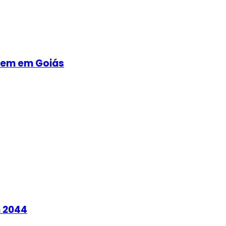
ovem em Goiás
m 2044