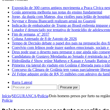
Exposição de 300 carros antigos movimenta a Praça Cívica nes
Goiás apresenta melhoria nas notas do ensino fundamental
Jorge, da dupla com Mateus, doa violões para leilão de hospital
Neymar e Bruna Biancardi realizam arraiá no Guarujá
Indicação de embaixador de Trump ao Brasil enfrenta impasse 
Lutador é denunciado por tentativa de homicídio de adolescen
Fim de semana, n° 2037
Coluna Antenado de 8 de Agosto de 2026
Tempo de Decisão debate o papel dos pais na preparação dos fil
Convívio com felinos pode trazer ganhos emocionais, sociais e 
Deus pode usar o deserto para preparar o que ainda não conse
Candidatura de Gustavo Mendanha ao Senado é registrada na Ju
Hidrolândia é Show reúne Matheus e Kauan e Amado Batista 
Primeira via lateral do viaduto em Goiânia é liberada para o trân
Concurso da Câmara de Goiânia tem vagas parcialmente libera
Zé Felipe adquire avião de R$ 35 milhões com adesivo da famíl
Barra Lateral
Procurar por
Início
/
SEGURANÇA
/
Polícia
/
Dois homens presos por furto na regiã
Polícia