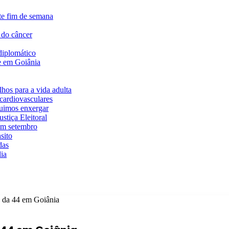
te fim de semana
 do câncer
diplomático
te em Goiânia
hos para a vida adulta
cardiovasculares
guimos enxergar
stiça Eleitoral
em setembro
sito
das
ia
o da 44 em Goiânia