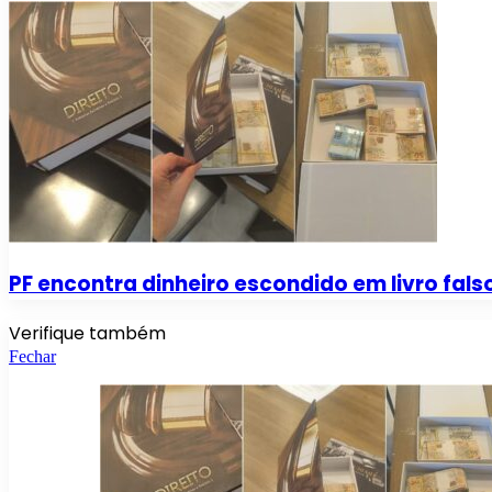
PF encontra dinheiro escondido em livro fa
Verifique também
Fechar