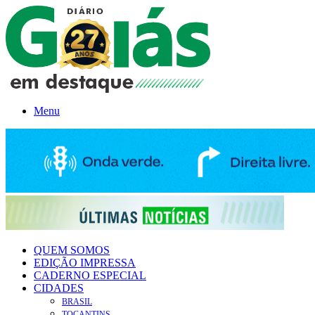
Menu
QUEM SOMOS
EDIÇÃO IMPRESSA
CADERNO ESPECIAL
CIDADES
BRASIL
TOCANTINS