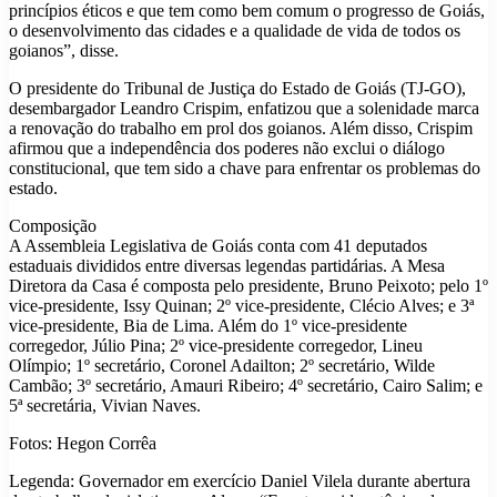
princípios éticos e que tem como bem comum o progresso de Goiás,
o desenvolvimento das cidades e a qualidade de vida de todos os
goianos”, disse.
O presidente do Tribunal de Justiça do Estado de Goiás (TJ-GO),
desembargador Leandro Crispim, enfatizou que a solenidade marca
a renovação do trabalho em prol dos goianos. Além disso, Crispim
afirmou que a independência dos poderes não exclui o diálogo
constitucional, que tem sido a chave para enfrentar os problemas do
estado.
Composição
A Assembleia Legislativa de Goiás conta com 41 deputados
estaduais divididos entre diversas legendas partidárias. A Mesa
Diretora da Casa é composta pelo presidente, Bruno Peixoto; pelo 1º
vice-presidente, Issy Quinan; 2º vice-presidente, Clécio Alves; e 3ª
vice-presidente, Bia de Lima. Além do 1º vice-presidente
corregedor, Júlio Pina; 2º vice-presidente corregedor, Lineu
Olímpio; 1º secretário, Coronel Adailton; 2º secretário, Wilde
Cambão; 3º secretário, Amauri Ribeiro; 4º secretário, Cairo Salim; e
5ª secretária, Vivian Naves.
Fotos: Hegon Corrêa
Legenda: Governador em exercício Daniel Vilela durante abertura