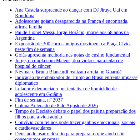
Ana Castela surpreende ao dançar com DJ Jiraya Uai em
Rondônia
Adolescente goiana desaparecida na França é encontrada,
afirma família
Pai de Lionel Messi, Jorge Horácio, morre aos 68 anos na
Argentina
Exposição de 300 carros antigos movimenta a Praça Cívica
neste fim de semana
Goiás apresenta melhoria nas notas do ensino fundamental
Jorge, da dupla com Mateus, doa violões para leilão de
hospital do câncer
Neymar e Bruna Biancardi realizam arraiá no Guarujá
Indicação de embaixador de Trump ao Brasil enfrenta impasse
diplomático
Lutador é denunciado por tentativa de homicídio de
adolescente em Goiânia
Fim de semana, n° 2037
Coluna Antenado de 8 de Agosto de 2026
Tempo de Decisão debate o papel dos pais na preparação dos
filhos para a vida adulta
Convívio com felinos pode trazer ganhos emocionais, sociais
e cardiovasculares
Deus pode usar o deserto para preparar o que ainda não
conseguimos enxergar