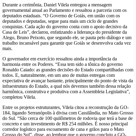
Durante a cerimônia, Daniel Vilela entregou a mensagem
governamental anual ao Parlamento e ressaltou a parceria com os
deputados estaduais. “O Governo de Goiás, em união com os
deputados e deputadas, segue para mais um ciclo de grandes
conquistas. Cada ação do governo conta com o apoio decisivo da
Casa de Leis”, declarou, enfatizando a liderança do presidente da
Alego, Bruno Peixoto, que segundo ele, se pauta pelo diálogo e um
trabalho incansável para garantir que Goiás se desenvolva cada vez
mais.
O governador em exercício ressaltou ainda a importância da
harmonia entre os Poderes. “Essa tem sido a tônica do governo
Ronaldo Caiado: as grandes decisões do Estado compartilhadas com
todos. E, naturalmente, em um ano de muitas entregas com
expectativa de avançar bastante, principalmente do ponto de vista da
infraestrutura do Estado, a qual nós devemos também dessa relação
harmônica, construtiva e produtiva com a Assembleia Legislativa”,
completou Vilela.
Entre os projetos estruturantes, Vilela citou a reconstrução da GO-
184, ligando Serranópolis à divisa com Cassilândia, no Mato Grosso
do Sul. “São cerca de 100 quilômetros de rodovia que terá a base de
concreto e um investimento de R$ 254 milhões. É nosso principal
corredor logístico para escoamento de cana e grãos para o Mato
Grosso do Sul”, disse, ao lembrar que o governo concluiu a GO-