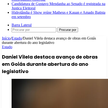
Candidatura de Gustavo Mendanha ao Senado é registrada na
Justiça Eleitoral
Hidrolândia é Show reúne Matheus e Kauan e Amado Batista
em setembro
Barra Lateral
Procurar por
Início
/
Estado
/
Daniel Vilela destaca avanço de obras em Goiás
durante abertura do ano legislativo
Estado
Daniel Vilela destaca avanço de obras
em Goiás durante abertura do ano
legislativo