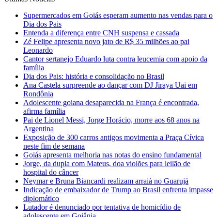
Supermercados em Goiás esperam aumento nas vendas para o
Dia dos Pais
Entenda a diferença entre CNH suspensa e cassada
Zé Felipe apresenta novo jato de R$ 35 milhões ao pai
Leonardo
Cantor sertanejo Eduardo luta contra leucemia com apoio da
família
Dia dos Pais: história e consolidação no Brasil
Ana Castela surpreende ao dançar com DJ Jiraya Uai em
Rondônia
Adolescente goiana desaparecida na França é encontrada,
afirma família
Pai de Lionel Messi, Jorge Horácio, morre aos 68 anos na
Argentina
Exposição de 300 carros antigos movimenta a Praça Cívica
neste fim de semana
Goiás apresenta melhoria nas notas do ensino fundamental
Jorge, da dupla com Mateus, doa violões para leilão de
hospital do câncer
Neymar e Bruna Biancardi realizam arraiá no Guarujá
Indicação de embaixador de Trump ao Brasil enfrenta impasse
diplomático
Lutador é denunciado por tentativa de homicídio de
adolescente em Goiânia