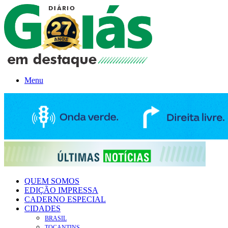
Menu
QUEM SOMOS
EDIÇÃO IMPRESSA
CADERNO ESPECIAL
CIDADES
BRASIL
TOCANTINS