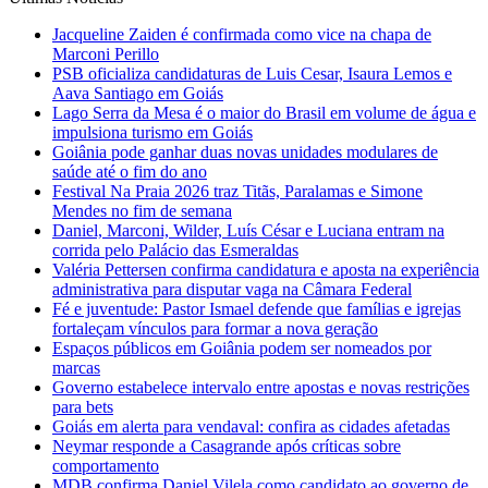
Jacqueline Zaiden é confirmada como vice na chapa de
Marconi Perillo
PSB oficializa candidaturas de Luis Cesar, Isaura Lemos e
Aava Santiago em Goiás
Lago Serra da Mesa é o maior do Brasil em volume de água e
impulsiona turismo em Goiás
Goiânia pode ganhar duas novas unidades modulares de
saúde até o fim do ano
Festival Na Praia 2026 traz Titãs, Paralamas e Simone
Mendes no fim de semana
Daniel, Marconi, Wilder, Luís César e Luciana entram na
corrida pelo Palácio das Esmeraldas
Valéria Pettersen confirma candidatura e aposta na experiência
administrativa para disputar vaga na Câmara Federal
Fé e juventude: Pastor Ismael defende que famílias e igrejas
fortaleçam vínculos para formar a nova geração
Espaços públicos em Goiânia podem ser nomeados por
marcas
Governo estabelece intervalo entre apostas e novas restrições
para bets
Goiás em alerta para vendaval: confira as cidades afetadas
Neymar responde a Casagrande após críticas sobre
comportamento
MDB confirma Daniel Vilela como candidato ao governo de