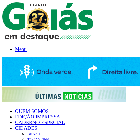
Menu
QUEM SOMOS
EDIÇÃO IMPRESSA
CADERNO ESPECIAL
CIDADES
BRASIL
TOCANTINS