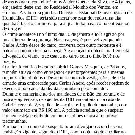
de assassinar o contador Carlos André Guedes da Silva, de 49 anos,
em janeiro deste ano, no Residencial Moinho dos Ventos, em
Goiânia. A vítima, segundo a Delegacia Estadual de Investigação de
Homicídios (DIH), teria sido morta por estar devendo uma alta
quantia à facção criminosa para a qual trabalhava como entregador
de drogas.
O crime aconteceu no último dia 26 de janeiro e foi flagrado por
uma câmera de segurança. Nas imagens, é possível ver quando
Carlos André desce do carro, conversa com outro motorista e é
baleado com um tiro na cabeça. A execução aconteceu na frente da
advogada da vítima, que estava no carro com o filho bebê nos
braços.
O autor, identificado como Gabriel Gomes Mesquita, de 24 anos,
também atuava como entregador de entorpecentes para a mesma
organização criminosa. De acordo com as investigações, ele teria
armado uma emboscada para Carlos André, após receber ordem de
execução por causa da dívida acumulada pelo contador.
Durante o cumprimento dos mandados de prisão temporária e de
busca e apreensão, os agentes da DIH encontraram na casa de
Gabriel cerca de 2,6 quilos de cocaína e 1 quilo de maconha, com
valor estimado em R$ 160 mil. A polícia acredita que o suspeito
também esteja envolvido em outros crimes e busca por novas
testemunhas.
A imagem e o nome do suspeito foram divulgados com base na
legislação vigente, segundo a DIH, com o objetivo de auxiliar no