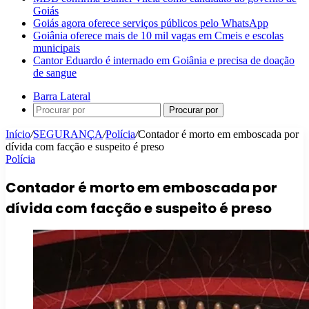
Goiás
Goiás agora oferece serviços públicos pelo WhatsApp
Goiânia oferece mais de 10 mil vagas em Cmeis e escolas
municipais
Cantor Eduardo é internado em Goiânia e precisa de doação
de sangue
Barra Lateral
Procurar por
Início
/
SEGURANÇA
/
Polícia
/
Contador é morto em emboscada por
dívida com facção e suspeito é preso
Polícia
Contador é morto em emboscada por
dívida com facção e suspeito é preso