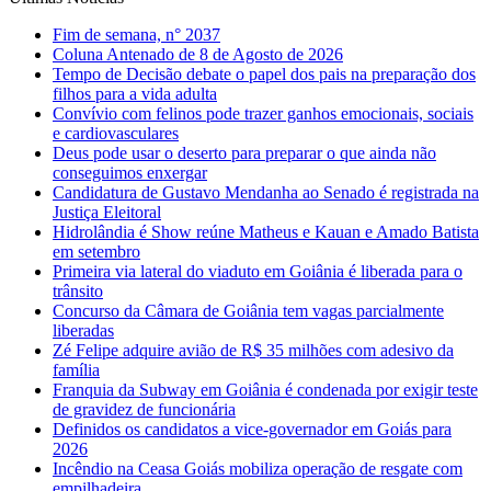
Fim de semana, n° 2037
Coluna Antenado de 8 de Agosto de 2026
Tempo de Decisão debate o papel dos pais na preparação dos
filhos para a vida adulta
Convívio com felinos pode trazer ganhos emocionais, sociais
e cardiovasculares
Deus pode usar o deserto para preparar o que ainda não
conseguimos enxergar
Candidatura de Gustavo Mendanha ao Senado é registrada na
Justiça Eleitoral
Hidrolândia é Show reúne Matheus e Kauan e Amado Batista
em setembro
Primeira via lateral do viaduto em Goiânia é liberada para o
trânsito
Concurso da Câmara de Goiânia tem vagas parcialmente
liberadas
Zé Felipe adquire avião de R$ 35 milhões com adesivo da
família
Franquia da Subway em Goiânia é condenada por exigir teste
de gravidez de funcionária
Definidos os candidatos a vice-governador em Goiás para
2026
Incêndio na Ceasa Goiás mobiliza operação de resgate com
empilhadeira