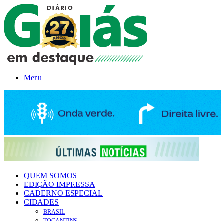
Menu
QUEM SOMOS
EDIÇÃO IMPRESSA
CADERNO ESPECIAL
CIDADES
BRASIL
TOCANTINS