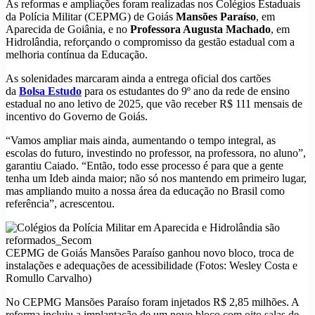
As reformas e ampliações foram realizadas nos Colégios Estaduais
da Polícia Militar (CEPMG) de Goiás
Mansões Paraíso
, em
Aparecida de Goiânia, e no
Professora Augusta Machado
, em
Hidrolândia, reforçando o compromisso da gestão estadual com a
melhoria contínua da Educação.
As solenidades marcaram ainda a entrega oficial dos cartões
da
Bolsa Estudo
para os estudantes do 9º ano da rede de ensino
estadual no ano letivo de 2025, que vão receber R$ 111 mensais de
incentivo do Governo de Goiás.
“Vamos ampliar mais ainda, aumentando o tempo integral, as
escolas do futuro, investindo no professor, na professora, no aluno”,
garantiu Caiado. “Então, todo esse processo é para que a gente
tenha um Ideb ainda maior; não só nos mantendo em primeiro lugar,
mas ampliando muito a nossa área da educação no Brasil como
referência”, acrescentou.
CEPMG de Goiás Mansões Paraíso ganhou novo bloco, troca de
instalações e adequações de acessibilidade (Fotos: Wesley Costa e
Romullo Carvalho)
No CEPMG Mansões Paraíso foram injetados R$ 2,85 milhões. A
reforma incluiu a implantação de um novo bloco com oito salas de