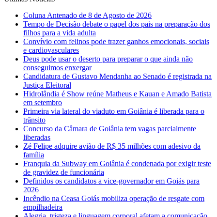
Coluna Antenado de 8 de Agosto de 2026
Tempo de Decisão debate o papel dos pais na preparação dos
filhos para a vida adulta
Convívio com felinos pode trazer ganhos emocionais, sociais
e cardiovasculares
Deus pode usar o deserto para preparar o que ainda não
conseguimos enxergar
Candidatura de Gustavo Mendanha ao Senado é registrada na
Justiça Eleitoral
Hidrolândia é Show reúne Matheus e Kauan e Amado Batista
em setembro
Primeira via lateral do viaduto em Goiânia é liberada para o
trânsito
Concurso da Câmara de Goiânia tem vagas parcialmente
liberadas
Zé Felipe adquire avião de R$ 35 milhões com adesivo da
família
Franquia da Subway em Goiânia é condenada por exigir teste
de gravidez de funcionária
Definidos os candidatos a vice-governador em Goiás para
2026
Incêndio na Ceasa Goiás mobiliza operação de resgate com
empilhadeira
Alegria, tristeza e linguagem corporal afetam a comunicação