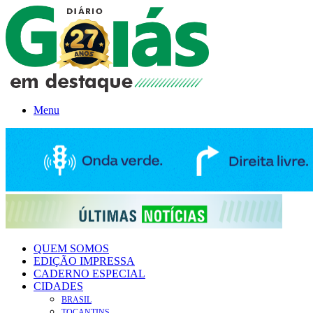
Menu
QUEM SOMOS
EDIÇÃO IMPRESSA
CADERNO ESPECIAL
CIDADES
BRASIL
TOCANTINS