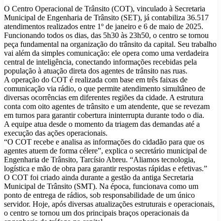
O Centro Operacional de Trânsito (COT), vinculado à Secretaria
Municipal de Engenharia de Trânsito (SET), já contabiliza 36.517
atendimentos realizados entre 1º de janeiro e 6 de maio de 2025.
Funcionando todos os dias, das 5h30 às 23h50, o centro se tornou
peça fundamental na organização do trânsito da capital. Seu trabalho
vai além da simples comunicação: ele opera como uma verdadeira
central de inteligência, conectando informações recebidas pela
população à atuação direta dos agentes de trânsito nas ruas.
A operação do COT é realizada com base em três faixas de
comunicação via rádio, o que permite atendimento simultâneo de
diversas ocorrências em diferentes regiões da cidade. A estrutura
conta com oito agentes de trânsito e um atendente, que se revezam
em turnos para garantir cobertura ininterrupta durante todo o dia.
A equipe atua desde o momento da triagem das demandas até a
execução das ações operacionais.
“O COT recebe e analisa as informações do cidadão para que os
agentes atuem de forma célere”, explica o secretário municipal de
Engenharia de Trânsito, Tarcísio Abreu. “Aliamos tecnologia,
logística e mão de obra para garantir respostas rápidas e efetivas.”
O COT foi criado ainda durante a gestão da antiga Secretaria
Municipal de Trânsito (SMT). Na época, funcionava como um
ponto de entrega de rádios, sob responsabilidade de um único
servidor. Hoje, após diversas atualizações estruturais e operacionais,
o centro se tornou um dos principais braços operacionais da