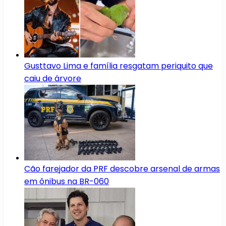
Gusttavo Lima e família resgatam periquito que
caiu de árvore
Cão farejador da PRF descobre arsenal de armas
em ônibus na BR-060