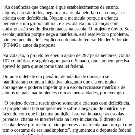
“As denúncias que chegam é que estabelecimentos de ensino,
alguns, não são todos, negam a matrícula pelo fato da criança ser
criança com deficiência. Negam a matrícula porque a criança
pertence a um grupo cultural, e a escola exclui. Crianças com
autismo estão sendo discriminadas na escola. O projeto é óbvio. Se a
escola justifica porque nega a matrícula, está resolvido o problema,
não tem penalidade”, explicou o deputado federal Helder Salomão
(PT-MG), autor da proposta.
Na votação, o projeto recebeu o apoio de 297 parlamentares, contra
107 contrários, e seguirá agora para o Senado, que também precisa
aprová-lo para que se torne uma lei federal.
Durante o debate em plenário, deputados de oposição se
manifestaram contra a iniciativa, alegando que ela era muito
abrangente e poderia impedir que a escola recusasse matrícula de
alunos de pais inadimplentes com as mensalidades, por exemplo.
“O projeto deveria restringir-se somente a crianças com deficiência.
O projeto atual fala simplesmente sobre a negação de matrícula e
fazendo com que haja uma punição. Isso vai impactar as escolas
privadas, chama-se interferência na livre iniciativa. É direito da
escola, desse proprietário, não querer essa matrícula para um pai que
tem o costume de ser inadimplente”, argumentou o deputado federal