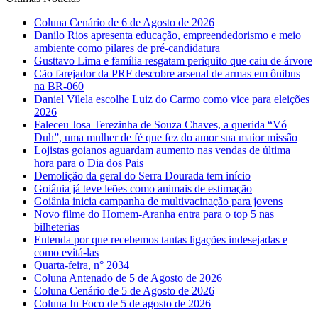
Coluna Cenário de 6 de Agosto de 2026
Danilo Rios apresenta educação, empreendedorismo e meio
ambiente como pilares de pré-candidatura
Gusttavo Lima e família resgatam periquito que caiu de árvore
Cão farejador da PRF descobre arsenal de armas em ônibus
na BR-060
Daniel Vilela escolhe Luiz do Carmo como vice para eleições
2026
Faleceu Josa Terezinha de Souza Chaves, a querida “Vó
Duh”, uma mulher de fé que fez do amor sua maior missão
Lojistas goianos aguardam aumento nas vendas de última
hora para o Dia dos Pais
Demolição da geral do Serra Dourada tem início
Goiânia já teve leões como animais de estimação
Goiânia inicia campanha de multivacinação para jovens
Novo filme do Homem-Aranha entra para o top 5 nas
bilheterias
Entenda por que recebemos tantas ligações indesejadas e
como evitá-las
Quarta-feira, n° 2034
Coluna Antenado de 5 de Agosto de 2026
Coluna Cenário de 5 de Agosto de 2026
Coluna In Foco de 5 de agosto de 2026