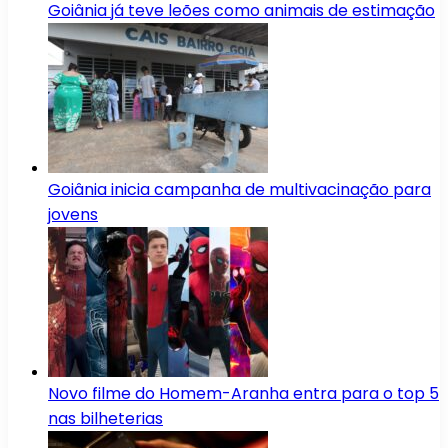
Goiânia já teve leões como animais de estimação
Goiânia inicia campanha de multivacinação para
jovens
Novo filme do Homem-Aranha entra para o top 5
nas bilheterias