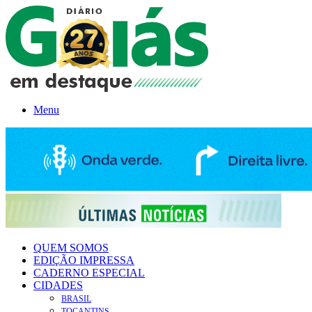
Menu
QUEM SOMOS
EDIÇÃO IMPRESSA
CADERNO ESPECIAL
CIDADES
BRASIL
TOCANTINS