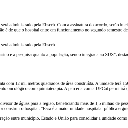
e será administrado pela Ebserh. Com a assinatura do acordo, serão ini
são é de que o hospital entre em funcionamento no segundo semestre de
e será administrado pela Ebserh
ensino e a pesquisa quanto a população, sendo integrada ao SUS”, desta
nta com 12 mil metros quadrados de área construída. A unidade terá 150 
mento oncológico com quimioterapia. A parceria com a UFCat permitirá q
divisor de águas para a região, beneficiando mais de 1,5 milhão de pes
construir o hospital. “Essa é a maior unidade hospitalar pública erguid
eração entre município, Estado e União para consolidar a unidade como