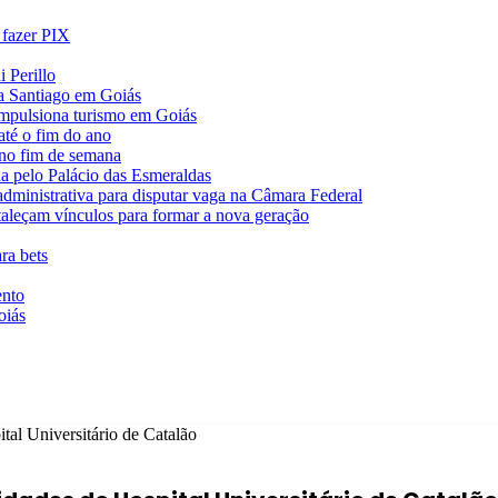
 fazer PIX
 Perillo
va Santiago em Goiás
impulsiona turismo em Goiás
té o fim do ano
 no fim de semana
da pelo Palácio das Esmeraldas
 administrativa para disputar vaga na Câmara Federal
rtaleçam vínculos para formar a nova geração
ra bets
ento
oiás
ital Universitário de Catalão