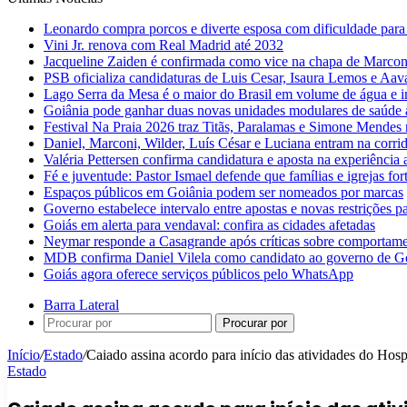
Leonardo compra porcos e diverte esposa com dificuldade para
Vini Jr. renova com Real Madrid até 2032
Jacqueline Zaiden é confirmada como vice na chapa de Marconi
PSB oficializa candidaturas de Luis Cesar, Isaura Lemos e Aa
Lago Serra da Mesa é o maior do Brasil em volume de água e 
Goiânia pode ganhar duas novas unidades modulares de saúde a
Festival Na Praia 2026 traz Titãs, Paralamas e Simone Mendes
Daniel, Marconi, Wilder, Luís César e Luciana entram na corri
Valéria Pettersen confirma candidatura e aposta na experiência
Fé e juventude: Pastor Ismael defende que famílias e igrejas fo
Espaços públicos em Goiânia podem ser nomeados por marcas
Governo estabelece intervalo entre apostas e novas restrições pa
Goiás em alerta para vendaval: confira as cidades afetadas
Neymar responde a Casagrande após críticas sobre comportam
MDB confirma Daniel Vilela como candidato ao governo de G
Goiás agora oferece serviços públicos pelo WhatsApp
Barra Lateral
Procurar por
Início
/
Estado
/
Caiado assina acordo para início das atividades do Hosp
Estado