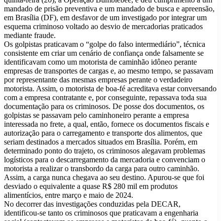
mandado de prisão preventiva e um mandado de busca e apreensão,
em Brasília (DF), em desfavor de um investigado por integrar um
esquema criminoso voltado ao desvio de mercadorias praticados
mediante fraude.
Os golpistas praticavam o “golpe do falso intermediário”, técnica
consistente em criar um cenário de confiança onde falsamente se
identificavam como um motorista de caminhão idôneo perante
empresas de transportes de cargas e, ao mesmo tempo, se passavam
por representante das mesmas empresas perante o verdadeiro
motorista. Assim, o motorista de boa-fé acreditava estar conversando
com a empresa contratante e, por conseguinte, repassava toda sua
documentação para os criminosos. De posse dos documentos, os
golpistas se passavam pelo caminhoneiro perante a empresa
interessada no frete, a qual, então, fornece os documentos fiscais e
autorização para o carregamento e transporte dos alimentos, que
seriam destinados a mercados situados em Brasília. Porém, em
determinado ponto do trajeto, os criminosos alegavam problemas
logísticos para o descarregamento da mercadoria e convenciam o
motorista a realizar o transbordo da carga para outro caminhão.
Assim, a carga nunca chegava ao seu destino. Apurou-se que foi
desviado o equivalente a quase R$ 280 mil em produtos
alimentícios, entre março e maio de 2024.
No decorrer das investigações conduzidas pela DECAR,
identificou-se tanto os criminosos que praticavam a engenharia