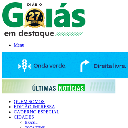
Menu
QUEM SOMOS
EDIÇÃO IMPRESSA
CADERNO ESPECIAL
CIDADES
BRASIL
TOCANTINS