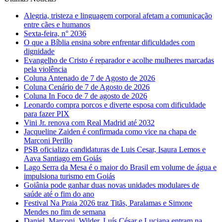
Alegria, tristeza e linguagem corporal afetam a comunicação
entre cães e humanos
Sexta-feira, n° 2036
O que a Bíblia ensina sobre enfrentar dificuldades com
dignidade
Evangelho de Cristo é reparador e acolhe mulheres marcadas
pela violência
Coluna Antenado de 7 de Agosto de 2026
Coluna Cenário de 7 de Agosto de 2026
Coluna In Foco de 7 de agosto de 2026
Leonardo compra porcos e diverte esposa com dificuldade
para fazer PIX
Vini Jr. renova com Real Madrid até 2032
Jacqueline Zaiden é confirmada como vice na chapa de
Marconi Perillo
PSB oficializa candidaturas de Luis Cesar, Isaura Lemos e
Aava Santiago em Goiás
Lago Serra da Mesa é o maior do Brasil em volume de água e
impulsiona turismo em Goiás
Goiânia pode ganhar duas novas unidades modulares de
saúde até o fim do ano
Festival Na Praia 2026 traz Titãs, Paralamas e Simone
Mendes no fim de semana
Daniel, Marconi, Wilder, Luís César e Luciana entram na