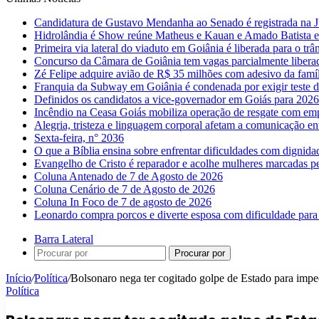
Candidatura de Gustavo Mendanha ao Senado é registrada na Ju
Hidrolândia é Show reúne Matheus e Kauan e Amado Batista 
Primeira via lateral do viaduto em Goiânia é liberada para o trân
Concurso da Câmara de Goiânia tem vagas parcialmente libera
Zé Felipe adquire avião de R$ 35 milhões com adesivo da famíl
Franquia da Subway em Goiânia é condenada por exigir teste d
Definidos os candidatos a vice-governador em Goiás para 2026
Incêndio na Ceasa Goiás mobiliza operação de resgate com emp
Alegria, tristeza e linguagem corporal afetam a comunicação e
Sexta-feira, n° 2036
O que a Bíblia ensina sobre enfrentar dificuldades com dignida
Evangelho de Cristo é reparador e acolhe mulheres marcadas pe
Coluna Antenado de 7 de Agosto de 2026
Coluna Cenário de 7 de Agosto de 2026
Coluna In Foco de 7 de agosto de 2026
Leonardo compra porcos e diverte esposa com dificuldade para
Barra Lateral
Procurar por
Início
/
Política
/
Bolsonaro nega ter cogitado golpe de Estado para impe
Política