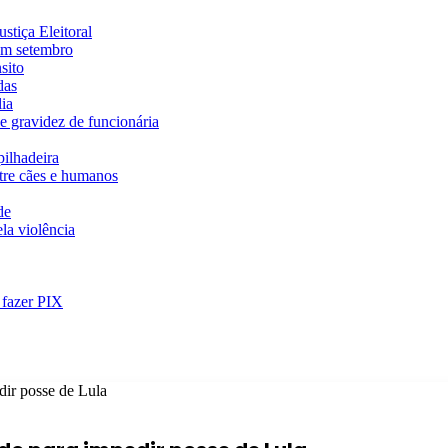
stiça Eleitoral
em setembro
sito
das
ia
e gravidez de funcionária
ilhadeira
ntre cães e humanos
de
la violência
 fazer PIX
dir posse de Lula