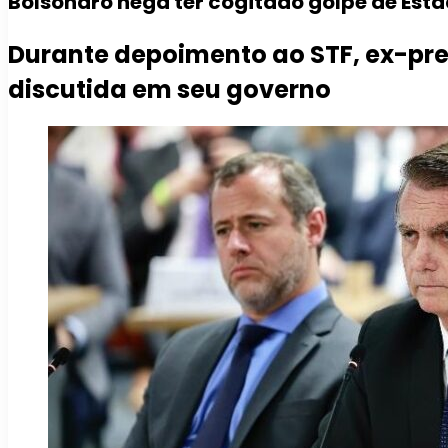
Bolsonaro nega ter cogitado golpe de Esta
Durante depoimento ao STF, ex-pres
discutida em seu governo