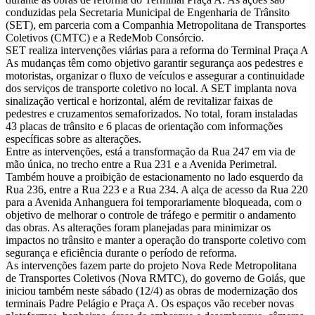
conduzidas pela Secretaria Municipal de Engenharia de Trânsito
(SET), em parceria com a Companhia Metropolitana de Transportes
Coletivos (CMTC) e a RedeMob Consórcio.
SET realiza intervenções viárias para a reforma do Terminal Praça A
As mudanças têm como objetivo garantir segurança aos pedestres e
motoristas, organizar o fluxo de veículos e assegurar a continuidade
dos serviços de transporte coletivo no local. A SET implanta nova
sinalização vertical e horizontal, além de revitalizar faixas de
pedestres e cruzamentos semaforizados. No total, foram instaladas
43 placas de trânsito e 6 placas de orientação com informações
específicas sobre as alterações.
Entre as intervenções, está a transformação da Rua 247 em via de
mão única, no trecho entre a Rua 231 e a Avenida Perimetral.
Também houve a proibição de estacionamento no lado esquerdo da
Rua 236, entre a Rua 223 e a Rua 234. A alça de acesso da Rua 220
para a Avenida Anhanguera foi temporariamente bloqueada, com o
objetivo de melhorar o controle de tráfego e permitir o andamento
das obras. As alterações foram planejadas para minimizar os
impactos no trânsito e manter a operação do transporte coletivo com
segurança e eficiência durante o período de reforma.
As intervenções fazem parte do projeto Nova Rede Metropolitana
de Transportes Coletivos (Nova RMTC), do governo de Goiás, que
iniciou também neste sábado (12/4) as obras de modernização dos
terminais Padre Pelágio e Praça A. Os espaços vão receber novas