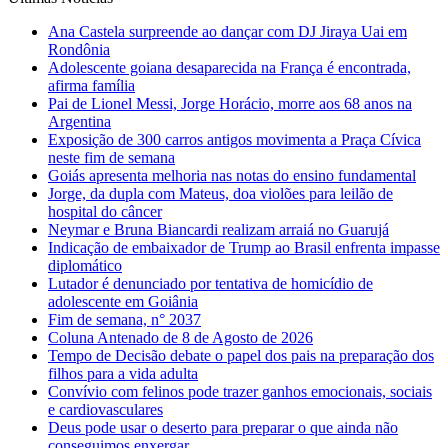
Ana Castela surpreende ao dançar com DJ Jiraya Uai em
Rondônia
Adolescente goiana desaparecida na França é encontrada,
afirma família
Pai de Lionel Messi, Jorge Horácio, morre aos 68 anos na
Argentina
Exposição de 300 carros antigos movimenta a Praça Cívica
neste fim de semana
Goiás apresenta melhoria nas notas do ensino fundamental
Jorge, da dupla com Mateus, doa violões para leilão de
hospital do câncer
Neymar e Bruna Biancardi realizam arraiá no Guarujá
Indicação de embaixador de Trump ao Brasil enfrenta impasse
diplomático
Lutador é denunciado por tentativa de homicídio de
adolescente em Goiânia
Fim de semana, n° 2037
Coluna Antenado de 8 de Agosto de 2026
Tempo de Decisão debate o papel dos pais na preparação dos
filhos para a vida adulta
Convívio com felinos pode trazer ganhos emocionais, sociais
e cardiovasculares
Deus pode usar o deserto para preparar o que ainda não
conseguimos enxergar