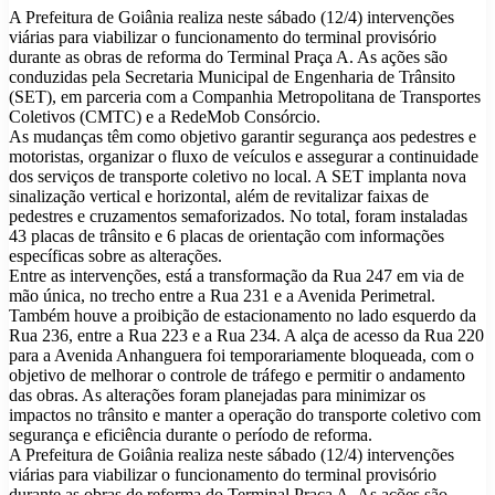
A Prefeitura de Goiânia realiza neste sábado (12/4) intervenções
viárias para viabilizar o funcionamento do terminal provisório
durante as obras de reforma do Terminal Praça A. As ações são
conduzidas pela Secretaria Municipal de Engenharia de Trânsito
(SET), em parceria com a Companhia Metropolitana de Transportes
Coletivos (CMTC) e a RedeMob Consórcio.
As mudanças têm como objetivo garantir segurança aos pedestres e
motoristas, organizar o fluxo de veículos e assegurar a continuidade
dos serviços de transporte coletivo no local. A SET implanta nova
sinalização vertical e horizontal, além de revitalizar faixas de
pedestres e cruzamentos semaforizados. No total, foram instaladas
43 placas de trânsito e 6 placas de orientação com informações
específicas sobre as alterações.
Entre as intervenções, está a transformação da Rua 247 em via de
mão única, no trecho entre a Rua 231 e a Avenida Perimetral.
Também houve a proibição de estacionamento no lado esquerdo da
Rua 236, entre a Rua 223 e a Rua 234. A alça de acesso da Rua 220
para a Avenida Anhanguera foi temporariamente bloqueada, com o
objetivo de melhorar o controle de tráfego e permitir o andamento
das obras. As alterações foram planejadas para minimizar os
impactos no trânsito e manter a operação do transporte coletivo com
segurança e eficiência durante o período de reforma.
A Prefeitura de Goiânia realiza neste sábado (12/4) intervenções
viárias para viabilizar o funcionamento do terminal provisório
durante as obras de reforma do Terminal Praça A. As ações são