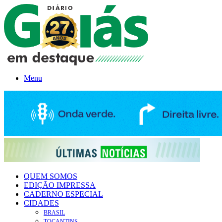
Menu
QUEM SOMOS
EDIÇÃO IMPRESSA
CADERNO ESPECIAL
CIDADES
BRASIL
TOCANTINS