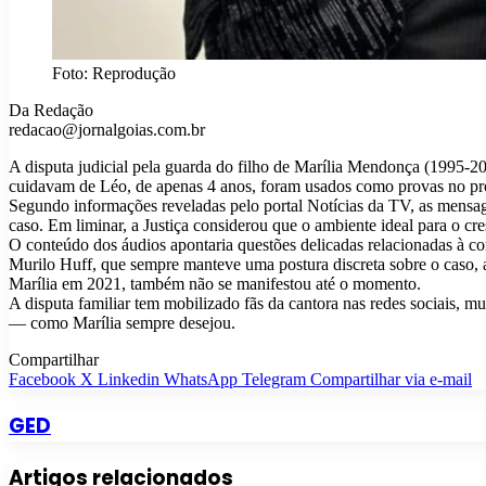
Foto: Reprodução
Da Redação
redacao@jornalgoias.com.br
A disputa judicial pela guarda do filho de Marília Mendonça (1995-2
cuidavam de Léo, de apenas 4 anos, foram usados como provas no proc
Segundo informações reveladas pelo portal Notícias da TV, as mensage
caso. Em liminar, a Justiça considerou que o ambiente ideal para o cr
O conteúdo dos áudios apontaria questões delicadas relacionadas à 
Murilo Huff, que sempre manteve uma postura discreta sobre o caso, 
Marília em 2021, também não se manifestou até o momento.
A disputa familiar tem mobilizado fãs da cantora nas redes sociais, m
— como Marília sempre desejou.
Compartilhar
Facebook
X
Linkedin
WhatsApp
Telegram
Compartilhar via e-mail
GED
Artigos relacionados