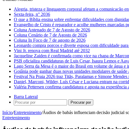
Alegria, tristeza e linguagem corporal afetam a comunicação e
Sexta-feira, n° 2036
O que a Bíblia ensina sobre enfrentar dificuldades com dignida
Evangelho de Cristo é reparador e acolhe mulheres marcadas pe
Coluna Antenado de 7 de Agosto de 2026
Coluna Cenário de 7 de Agosto de 2026
Coluna In Foco de 7 de agosto de 2026
Leonardo compra porcos e diverte esposa com dificuldade para
Vini Jr. renova com Real Madrid até 2032
Jacqueline Zaiden é confirmada como vice na chapa de Marconi
PSB oficializa candidaturas de Luis Cesar, Isaura Lemos e Aa
Lago Serra da Mesa é o maior do Brasil em volume de água e 
Goiânia pode ganhar duas novas unidades modulares de saúde a
Festival Na Praia 2026 traz Titãs, Paralamas e Simone Mendes
Daniel, Marconi, Wilder, Luís César e Luciana entram na corri
Valéria Pettersen confirma candidatura e aposta na experiência
Barra Lateral
Procurar por
Início
/
Entretenimento
/
Áudios de babás influenciam decisão judicial 
Entretenimento