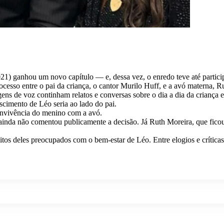
021) ganhou um novo capítulo — e, dessa vez, o enredo teve até partici
esso entre o pai da criança, o cantor Murilo Huff, e a avó materna, R
ns de voz continham relatos e conversas sobre o dia a dia da criança e
escimento de Léo seria ao lado do pai.
convivência do menino com a avó.
ainda não comentou publicamente a decisão. Já Ruth Moreira, que fico
uitos deles preocupados com o bem-estar de Léo. Entre elogios e crítica