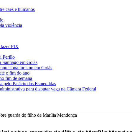
ntre cães e humanos
de
la violência
 fazer PIX
 Perillo
va Santiago em Goiás
impulsiona turismo em Goiás
té o fim do ano
 no fim de semana
da pelo Palácio das Esmeraldas
 administrativa para disputar vaga na Câmara Federal
sobre guarda do filho de Marília Mendonça