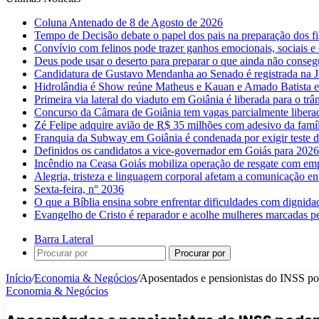
Coluna Antenado de 8 de Agosto de 2026
Tempo de Decisão debate o papel dos pais na preparação dos fil
Convívio com felinos pode trazer ganhos emocionais, sociais e 
Deus pode usar o deserto para preparar o que ainda não conse
Candidatura de Gustavo Mendanha ao Senado é registrada na Ju
Hidrolândia é Show reúne Matheus e Kauan e Amado Batista 
Primeira via lateral do viaduto em Goiânia é liberada para o trân
Concurso da Câmara de Goiânia tem vagas parcialmente libera
Zé Felipe adquire avião de R$ 35 milhões com adesivo da famíl
Franquia da Subway em Goiânia é condenada por exigir teste d
Definidos os candidatos a vice-governador em Goiás para 2026
Incêndio na Ceasa Goiás mobiliza operação de resgate com emp
Alegria, tristeza e linguagem corporal afetam a comunicação e
Sexta-feira, n° 2036
O que a Bíblia ensina sobre enfrentar dificuldades com dignida
Evangelho de Cristo é reparador e acolhe mulheres marcadas pe
Barra Lateral
Procurar por
Início
/
Economia & Negócios
/
Aposentados e pensionistas do INSS po
Economia & Negócios