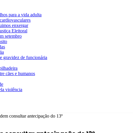
hos para a vida adulta
cardiovasculares
guimos enxergar
stiça Eleitoral
em setembro
sito
das
ia
e gravidez de funcionária
ilhadeira
ntre cães e humanos
de
la violência
dem consultar antecipação do 13º