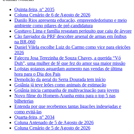
Quinta-feira, n° 2035
Coluna Cenário de 6 de Agosto de 2026
Danilo Rios apresenta educação, empreendedorismo e meio
ambiente como pilares de pré-candidatura
Gusttavo Lima e família resgatam periquito que caiu de árvore
Cão farejador da PRF descobre arsenal de armas em ônibus
na BR-060
Daniel Vilela escolhe Luiz do Carmo como vice para eleições
2026
Faleceu Josa Terezinha de Souza Chaves, a querida “Vó
Duh”, uma mulher de fé que fez do amor sua maior missão
Lojistas goianos aguardam aumento nas vendas de última
hora para o Dia dos Pais
Demolição da geral do Serra Dourada tem início
Goiânia já teve leões como animais de estimação
Goiânia inicia campanha de multivacinação para jovens
Novo filme do Homem-Aranha entra para o top 5 nas
bilheterias
Entenda por que recebemos tantas ligações indesejadas e
como evitá-las
Quarta-feira, n° 2034
Coluna Antenado de 5 de Agosto de 2026
Coluna Cenário de 5 de Agosto de 2026