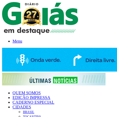
Menu
QUEM SOMOS
EDIÇÃO IMPRESSA
CADERNO ESPECIAL
CIDADES
BRASIL
TOCANTINS