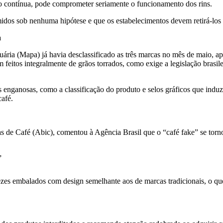
o contínua, pode comprometer seriamente o funcionamento dos rins.
dos sob nenhuma hipótese e que os estabelecimentos devem retirá-los i
a
ária (Mapa) já havia desclassificado as três marcas no mês de maio, a
 feitos integralmente de grãos torrados, como exige a legislação brasi
 enganosas, como a classificação do produto e selos gráficos que indu
café.
rias de Café (Abic), comentou à Agência Brasil que o “café fake” se to
”
ezes embalados com design semelhante aos de marcas tradicionais, o que