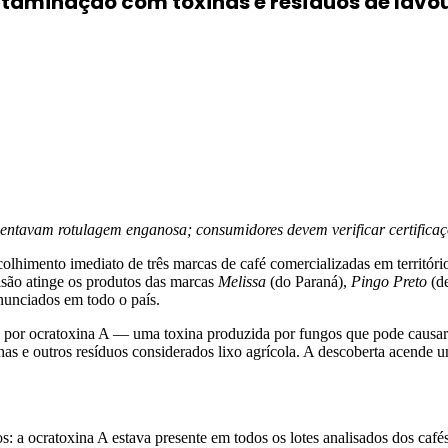
ntaminação com toxinas e resíduos de lavo
sentavam rotulagem enganosa; consumidores devem verificar certifica
lhimento imediato de três marcas de café comercializadas em território 
isão atinge os produtos das marcas
Melissa
(do Paraná),
Pingo Preto
(de
nunciados em todo o país.
 por ocratoxina A — uma toxina produzida por fungos que pode causar s
as e outros resíduos considerados lixo agrícola. A descoberta acende 
s: a ocratoxina A estava presente em todos os lotes analisados dos café