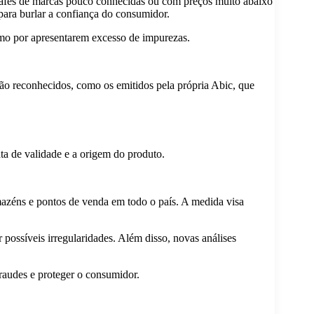
cafés de marcas pouco conhecidas ou com preços muito abaixo
para burlar a confiança do consumidor.
umo por apresentarem excesso de impurezas.
ção reconhecidos, como os emitidos pela própria Abic, que
.
ata de validade e a origem do produto.
rmazéns e pontos de venda em todo o país. A medida visa
possíveis irregularidades. Além disso, novas análises
raudes e proteger o consumidor.