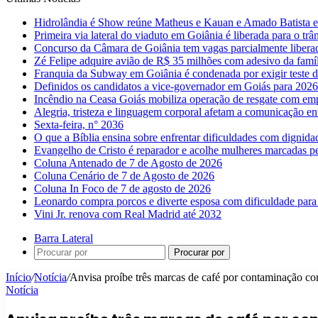
Hidrolândia é Show reúne Matheus e Kauan e Amado Batista 
Primeira via lateral do viaduto em Goiânia é liberada para o trân
Concurso da Câmara de Goiânia tem vagas parcialmente libera
Zé Felipe adquire avião de R$ 35 milhões com adesivo da famíl
Franquia da Subway em Goiânia é condenada por exigir teste d
Definidos os candidatos a vice-governador em Goiás para 2026
Incêndio na Ceasa Goiás mobiliza operação de resgate com emp
Alegria, tristeza e linguagem corporal afetam a comunicação e
Sexta-feira, n° 2036
O que a Bíblia ensina sobre enfrentar dificuldades com dignida
Evangelho de Cristo é reparador e acolhe mulheres marcadas pe
Coluna Antenado de 7 de Agosto de 2026
Coluna Cenário de 7 de Agosto de 2026
Coluna In Foco de 7 de agosto de 2026
Leonardo compra porcos e diverte esposa com dificuldade para
Vini Jr. renova com Real Madrid até 2032
Barra Lateral
Procurar por
Início
/
Notícia
/
Anvisa proíbe três marcas de café por contaminação co
Notícia