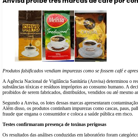
Anvisa proíbe três marcas de café por co
Produtos falsificados vendiam impurezas como se fossem café e apre
A Agência Nacional de Vigilância Sanitária (Anvisa) determinou o reco
substâncias tóxicas e resíduos impróprios ao consumo humano. A dec
proibidos de serem fabricados, distribuídos, vendidos ou até mesmo a
Segundo a Anvisa, os lotes dessas marcas apresentaram contaminação
Além disso, os produtos continham impurezas como cascas, paus, palh
fraude que engana o consumidor e coloca a saúde pública em risco.
Testes confirmaram presença de toxinas perigosas
Os resultados das análises conduzidas em laboratório foram categórico