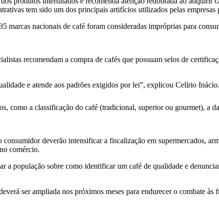
os produtos interditados e recomenda atenção redobrada ao adquirir 
ativas tem sido um dos principais artifícios utilizados pelas empresas 
 35 marcas nacionais de café foram consideradas impróprias para cons
cialistas recomendam a compra de cafés que possuam selos de certifica
alidade e atende aos padrões exigidos por lei”, explicou Celírio Inácio
los, como a classificação do café (tradicional, superior ou gourmet), a d
do consumidor deverão intensificar a fiscalização em supermercados, a
 no comércio.
r a população sobre como identificar um café de qualidade e denunciar 
 deverá ser ampliada nos próximos meses para endurecer o combate às f