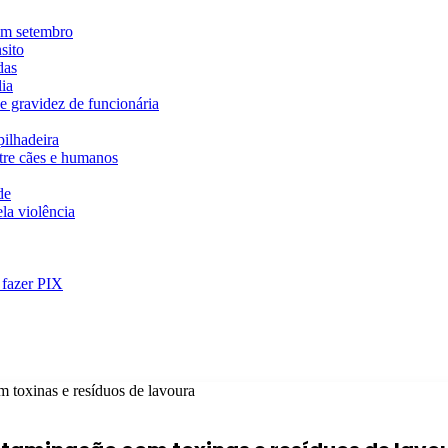
em setembro
sito
das
ia
e gravidez de funcionária
ilhadeira
ntre cães e humanos
de
la violência
 fazer PIX
m toxinas e resíduos de lavoura