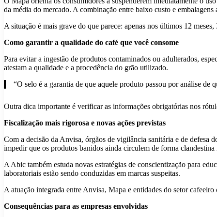
O Mapa orienta os consumidores a suspenderem imediatamente o uso d
da média do mercado. A combinação entre baixo custo e embalagens atr
A situação é mais grave do que parece: apenas nos últimos 12 meses,
Como garantir a qualidade do café que você consome
Para evitar a ingestão de produtos contaminados ou adulterados, espe
atestam a qualidade e a procedência do grão utilizado.
“O selo é a garantia de que aquele produto passou por análise de qu
Outra dica importante é verificar as informações obrigatórias nos rótu
Fiscalização mais rigorosa e novas ações previstas
Com a decisão da Anvisa, órgãos de vigilância sanitária e de defesa 
impedir que os produtos banidos ainda circulem de forma clandestina
A Abic também estuda novas estratégias de conscientização para educa
laboratoriais estão sendo conduzidas em marcas suspeitas.
A atuação integrada entre Anvisa, Mapa e entidades do setor cafeeiro
Consequências para as empresas envolvidas