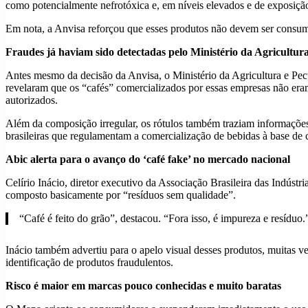
como potencialmente nefrotóxica e, em níveis elevados e de exposiçã
Em nota, a Anvisa reforçou que esses produtos não devem ser consumi
Fraudes já haviam sido detectadas pelo Ministério da Agricultur
Antes mesmo da decisão da Anvisa, o Ministério da Agricultura e Pecu
revelaram que os “cafés” comercializados por essas empresas não eram
autorizados.
Além da composição irregular, os rótulos também traziam informações
brasileiras que regulamentam a comercialização de bebidas à base de 
Abic alerta para o avanço do ‘café fake’ no mercado nacional
Celírio Inácio, diretor executivo da Associação Brasileira das Indúst
composto basicamente por “resíduos sem qualidade”.
“Café é feito do grão”, destacou. “Fora isso, é impureza e resíduo.
Inácio também advertiu para o apelo visual desses produtos, muitas v
identificação de produtos fraudulentos.
Risco é maior em marcas pouco conhecidas e muito baratas