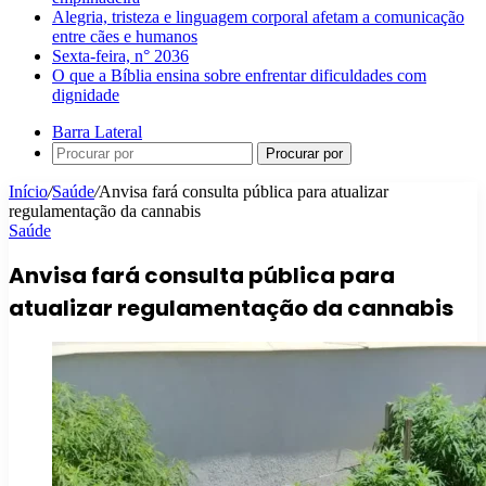
Alegria, tristeza e linguagem corporal afetam a comunicação
entre cães e humanos
Sexta-feira, n° 2036
O que a Bíblia ensina sobre enfrentar dificuldades com
dignidade
Barra Lateral
Procurar por
Início
/
Saúde
/
Anvisa fará consulta pública para atualizar
regulamentação da cannabis
Saúde
Anvisa fará consulta pública para
atualizar regulamentação da cannabis