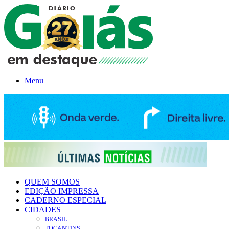
Menu
QUEM SOMOS
EDIÇÃO IMPRESSA
CADERNO ESPECIAL
CIDADES
BRASIL
TOCANTINS