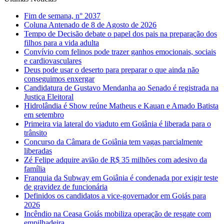
Fim de semana, n° 2037
Coluna Antenado de 8 de Agosto de 2026
Tempo de Decisão debate o papel dos pais na preparação dos
filhos para a vida adulta
Convívio com felinos pode trazer ganhos emocionais, sociais
e cardiovasculares
Deus pode usar o deserto para preparar o que ainda não
conseguimos enxergar
Candidatura de Gustavo Mendanha ao Senado é registrada na
Justiça Eleitoral
Hidrolândia é Show reúne Matheus e Kauan e Amado Batista
em setembro
Primeira via lateral do viaduto em Goiânia é liberada para o
trânsito
Concurso da Câmara de Goiânia tem vagas parcialmente
liberadas
Zé Felipe adquire avião de R$ 35 milhões com adesivo da
família
Franquia da Subway em Goiânia é condenada por exigir teste
de gravidez de funcionária
Definidos os candidatos a vice-governador em Goiás para
2026
Incêndio na Ceasa Goiás mobiliza operação de resgate com
empilhadeira