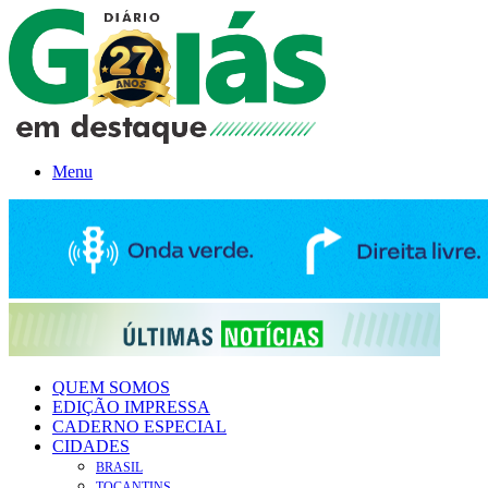
Menu
QUEM SOMOS
EDIÇÃO IMPRESSA
CADERNO ESPECIAL
CIDADES
BRASIL
TOCANTINS