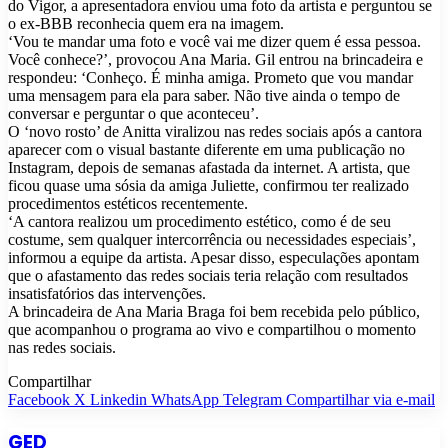
do Vigor, a apresentadora enviou uma foto da artista e perguntou se
o ex-BBB reconhecia quem era na imagem.
‘Vou te mandar uma foto e você vai me dizer quem é essa pessoa.
Você conhece?’, provocou Ana Maria. Gil entrou na brincadeira e
respondeu: ‘Conheço. É minha amiga. Prometo que vou mandar
uma mensagem para ela para saber. Não tive ainda o tempo de
conversar e perguntar o que aconteceu’.
O ‘novo rosto’ de Anitta viralizou nas redes sociais após a cantora
aparecer com o visual bastante diferente em uma publicação no
Instagram, depois de semanas afastada da internet. A artista, que
ficou quase uma sósia da amiga Juliette, confirmou ter realizado
procedimentos estéticos recentemente.
‘A cantora realizou um procedimento estético, como é de seu
costume, sem qualquer intercorrência ou necessidades especiais’,
informou a equipe da artista. Apesar disso, especulações apontam
que o afastamento das redes sociais teria relação com resultados
insatisfatórios das intervenções.
A brincadeira de Ana Maria Braga foi bem recebida pelo público,
que acompanhou o programa ao vivo e compartilhou o momento
nas redes sociais.
Compartilhar
Facebook
X
Linkedin
WhatsApp
Telegram
Compartilhar via e-mail
GED