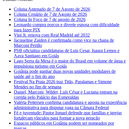
Coluna Antenado de 7 de Agosto de 2026
Coluna Cenário de 7 de Agosto de 2026
Coluna In Foco de 7 de agosto de 2026
Leonardo compra porcos e diverte esposa com dificuldade
para fazer PIX
Vini Jr. renova com Real Madrid até 2032
Jacqueline Zaiden é confirmada como vice na chapa de
Marconi Perillo
PSB oficializa candidaturas de Luis Cesar, Isaura Lemos e
Aava Santiago em Goiás
Lago Serra da Mesa é o maior do Brasil em volume de água e
impulsiona turismo em Goiás
Goiânia pode ganhar duas novas unidades modulares de
saúde até o fim do ano
Festival Na Praia 2026 traz Titãs, Paralamas e Simone
Mendes no fim de semana
Daniel, Marconi, Wilder, Luís César e Luciana entram na
corrida pelo Palácio das Esmeraldas
Valéria Pettersen confirma candidatura e aposta na experiência
administrativa para disputar vaga na Câmara Federal
Fé e juventude: Pastor Ismael defende que famílias e igrejas
fortaleçam vínculos para formar a nova geração
Espaços públicos em Goiânia podem ser nomeados por
marcas