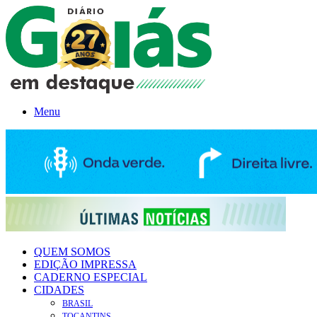
Menu
QUEM SOMOS
EDIÇÃO IMPRESSA
CADERNO ESPECIAL
CIDADES
BRASIL
TOCANTINS