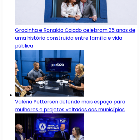
Gracinha e Ronaldo Caiado celebram 35 anos de
uma história construída entre família e vida
pública
Valéria Pettersen defende mais espaço para
mulheres e projetos voltados aos municípios