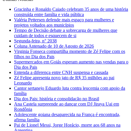
Gracinha e Ronaldo Caiado celebram 35 anos de uma história
construída entre família e vida pública
Valéria Pettersen defende mais espaço para mulheres e
projetos voltados aos municípios
Tempo de Decisão debate a sobrecarga de mulheres que
cuidam de todos e esquecem de si
Segunda-feira, n° 2038
Coluna Antenado de 10 de Agosto de 2026
Virginia Fonseca compartilha momento de Zé Felipe com os
filhos no Dia dos Pais
Supermercados em Goiás esperam aumento nas vendas para o
Dia dos Pais
Entenda a diferença entre CNH suspensa e cassada
Zé Felipe apresenta novo jato de R$ 35 milhões ao pai
Leonardo
Cantor sertanejo Eduardo luta contra leucemia com apoio da
família
Dia dos Pais: história e consolidação no Brasil
Ana Castela surpreende ao dançar com DJ Jiraya Uai em
Rondônia
Adolescente goiana desaparecida na França é encontrada,
afirma família
Pai de Lionel Messi, Jorge Horácio, morre aos 68 anos na
Argentina