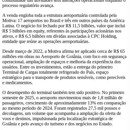
continuidade das atividades sem alterações operacionais enquanto o
processo regulatório avança.
A venda engloba toda a estrutura aeroportuária controlada pela
Motiva: 17 aeroportos no Brasil e três em outros países da América
Latina. O negócio foi fechado por R$ 11,5 bilhões, valor que inclui
R$ 5 bilhões em equity, referentes às participações acionárias nos
ativos, e R$ 6,5 bilhões em dívidas associadas à CPC Holding,
entidade que reúne as operações aeroportuárias.
Desde março de 2022, a Motiva afirma ter aplicado cerca de R$ 65
milhões em obras no Aeroporto de Goiânia, com foco em segurança
operacional, ampliação de espaços e melhoria da experiência dos
usuários. Entre os investimentos, estão a entrega do primeiro
Terminal de Cargas totalmente refrigerado do País, espaço
estratégico para o transporte de produtos sensíveis, como perecíveis
e medicamentos.
O desempenho do terminal também tem sido positivo. No primeiro
semestre de 2025, o aeroporto movimentou mais de 1,8 milhão de
passageiros, crescimento de aproximadamente 13% em comparação
ao mesmo período de 2024. Foram registrados 27,5 mil pousos e
decolagens, um volume que acompanha a ampliação da oferta de
voos e destinos, impulsionada pela localização estratégica de
Goiânia e pelo avanço do turismo e dos negócios no Estado.