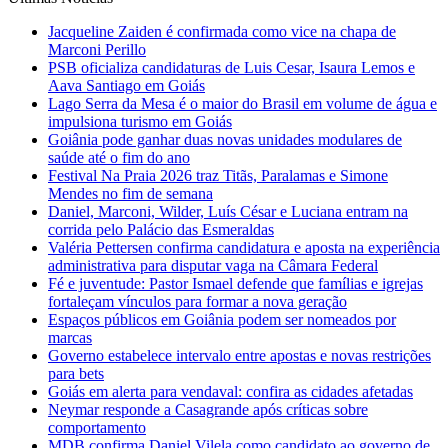
Jacqueline Zaiden é confirmada como vice na chapa de
Marconi Perillo
PSB oficializa candidaturas de Luis Cesar, Isaura Lemos e
Aava Santiago em Goiás
Lago Serra da Mesa é o maior do Brasil em volume de água e
impulsiona turismo em Goiás
Goiânia pode ganhar duas novas unidades modulares de
saúde até o fim do ano
Festival Na Praia 2026 traz Titãs, Paralamas e Simone
Mendes no fim de semana
Daniel, Marconi, Wilder, Luís César e Luciana entram na
corrida pelo Palácio das Esmeraldas
Valéria Pettersen confirma candidatura e aposta na experiência
administrativa para disputar vaga na Câmara Federal
Fé e juventude: Pastor Ismael defende que famílias e igrejas
fortaleçam vínculos para formar a nova geração
Espaços públicos em Goiânia podem ser nomeados por
marcas
Governo estabelece intervalo entre apostas e novas restrições
para bets
Goiás em alerta para vendaval: confira as cidades afetadas
Neymar responde a Casagrande após críticas sobre
comportamento
MDB confirma Daniel Vilela como candidato ao governo de