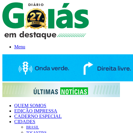
Menu
QUEM SOMOS
EDIÇÃO IMPRESSA
CADERNO ESPECIAL
CIDADES
BRASIL
TOCANTINS