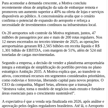
Para acomodar a demanda crescente, a Motiva concluiu
recentemente obras de ampliação da sala de embarque remota e
promoveu um aumento superior a 40% na oferta de lojas e serviços
disponíveis ao público. A concessionária avalia que o cenário
confirma o potencial de expansão do aeroporto e reforça a
necessidade de investimentos contínuos na infraestrutura local.
Os 20 aeroportos sob controle da Motiva registram, juntos, 47
milhões de passageiros por ano e mais de 200 rotas regulares. Nos
12 meses encerrados no terceiro trimestre de 2025, as operações
aeroportuárias geraram R$ 2,565 bilhões em receita líquida e R$
1,301 bilhão de EBITDA, com margem de 51%, além de 524 mil
toneladas de cargas movimentadas.
Segundo a empresa, a decisão de vender a plataforma aeroportuária
integra a estratégia de simplificação do portfólio prevista no plano
estratégico Ambição 2035. A Motiva explica que, ao transferir os
ativos, concentrará recursos em segmentos considerados prioritários,
como rodovias e ferrovias, liberando capital para novos projetos. O
CEO da companhia, Miguel Setas, afirmou que a transação
“destrava valor, torna o modelo de negócios mais enxuto e fortalece
áreas essenciais para o crescimento sustentável”.
A expectativa é que a venda seja finalizada em 2026, após análise e
aprovação pelos órgãos reguladores brasileiros. Até lá, o Aeroporto