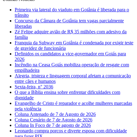
Primeira via lateral do viaduto em Goiânia é liberada para o
trânsito
Concurso da Câmara de Goiânia tem vagas parcialmente
liberadas
Zé Felipe adquire avião de R$ 35 milhões com adesivo da
família
Franquia da Subway em Goiânia é condenada por exigir teste
de gravidez de funcionária
Definidos os candidatos a vice-governador em Goiás para
2026
Incêndio na Ceasa Goiás mobiliza operação de resgate com
empilhadeira
Alegria, tristeza e linguagem corporal afetam a comunicação
entre cães e humanos
Sexta-feira, n° 2036
O que a Bíblia ensina sobre enfrentar dificuldades com
dignidade
Evangelho de Cristo é reparador e acolhe mulheres marcadas
pela violência
Coluna Antenado de 7 de Agosto de 2026
Coluna Cenário de 7 de Agosto de 2026
Coluna In Foco de 7 de agosto de 2026
Leonardo compra porcos e diverte esposa com dificuldade
para fazer PIX