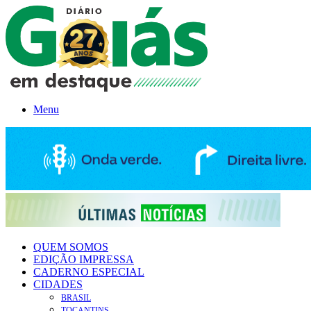
Menu
QUEM SOMOS
EDIÇÃO IMPRESSA
CADERNO ESPECIAL
CIDADES
BRASIL
TOCANTINS