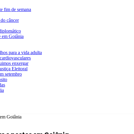
te fim de semana
 do câncer
diplomático
te em Goiânia
hos para a vida adulta
cardiovasculares
guimos enxergar
stiça Eleitoral
em setembro
sito
das
ia
s em Goiânia