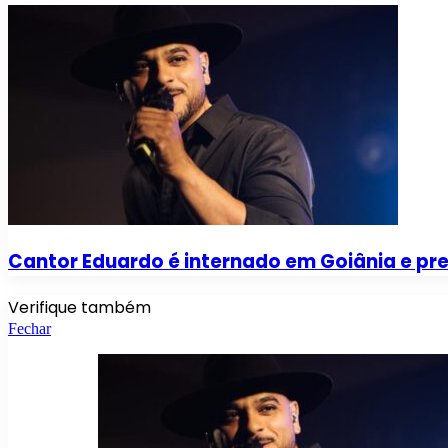
Cantor Eduardo é internado em Goiânia e pr
Verifique também
Fechar