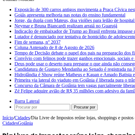
Exposição de 300 carros antigos movimenta a Praça Cívica nes
Goiás apresenta melhoria nas notas do ensino fundamental
Jorge, da dupla com Mateus, doa violões para leilão de hospital
Neymar e Bruna Biancardi realizam arraiá no Guarujá
Indicação de embaixador de Trump ao Brasil enfrenta impasse 
Lutador é denunciado por tentativa de homicídio de adolescen
Fim de semana, n° 2037
Coluna Antenado de 8 de Agosto de 2026
Tempo de Decisão debate o papel dos pais na preparação dos fil
Convívio com felinos pode trazer ganhos emocionais, sociais e 
Deus pode usar o deserto para preparar o que ainda não conse
Candidatura de Gustavo Mendanha ao Senado é registrada na Ju
Hidrolândia é Show reúne Matheus e Kauan e Amado Batista 
Primeira via lateral do viaduto em Goiânia é liberada para o trân
Concurso da Câmara de Goiânia tem vagas parcialmente libera
Zé Felipe adquire avião de R$ 35 milhões com adesivo da famíl
Barra Lateral
Procurar por
Início
/
Cidades
/
Dia Livre de Impostos reúne lojas, shoppings e posto
Cidades
Goiânia