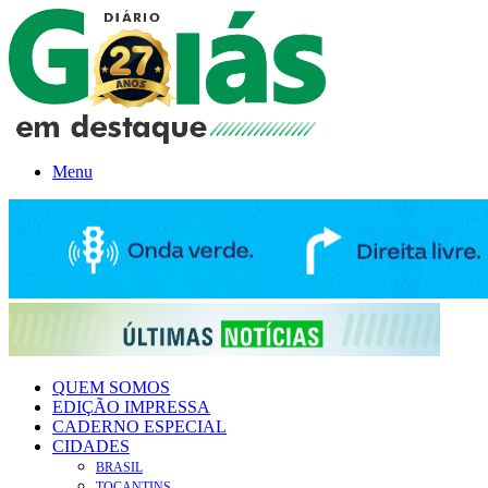
Menu
QUEM SOMOS
EDIÇÃO IMPRESSA
CADERNO ESPECIAL
CIDADES
BRASIL
TOCANTINS