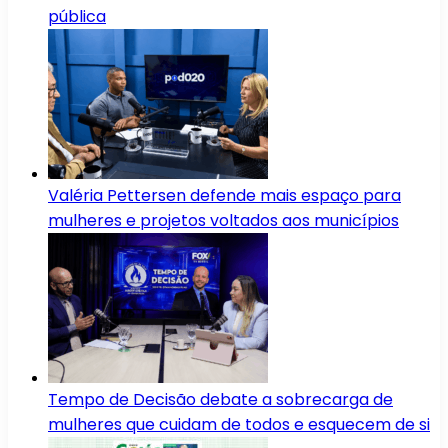
pública
Valéria Pettersen defende mais espaço para
mulheres e projetos voltados aos municípios
Tempo de Decisão debate a sobrecarga de
mulheres que cuidam de todos e esquecem de si