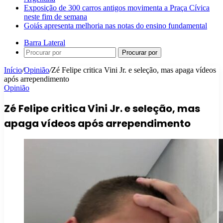
Exposição de 300 carros antigos movimenta a Praça Cívica
neste fim de semana
Goiás apresenta melhoria nas notas do ensino fundamental
Barra Lateral
Procurar por
Início
/
Opinião
/
Zé Felipe critica Vini Jr. e seleção, mas apaga vídeos
após arrependimento
Opinião
Zé Felipe critica Vini Jr. e seleção, mas
apaga vídeos após arrependimento