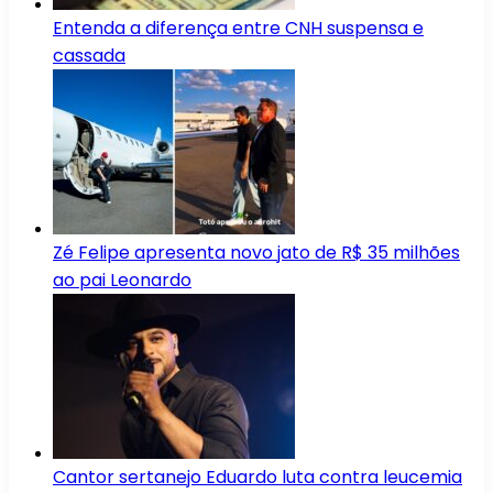
Entenda a diferença entre CNH suspensa e
cassada
Zé Felipe apresenta novo jato de R$ 35 milhões
ao pai Leonardo
Cantor sertanejo Eduardo luta contra leucemia