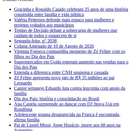
Gracinha e Ronaldo Caiado celebram 35 anos de uma história
construída entre família e vida pública
Valéria Pettersen defende mais espaço para mulheres e
projetos voltados aos municípios
Tempo de Decisão debate a sobrecarga de mulheres que
cuidam de todos e esquecem de si
Segunda-feira, n° 2038
Coluna Antenado de 10 de Agosto de 2026
Virginia Fonseca compartilha momento de Zé Felipe com os
filhos no Dia dos Pais
Supermercados em Goiás esperam aumento nas vendas para o
Dia dos Pais
Entenda a diferença entre CNH suspensa e cassada
Zé Felipe apresenta novo jato de R$ 35 milhões ao pai
Leonardo
Cantor sertanejo Eduardo luta contra leucemia com apoio da
família
Dia dos Pais: história e consolidação no Brasil
Ana Castela surpreende ao dançar com DJ Jiraya Uai em
Rondônia
Adolescente goiana desaparecida na França é encontrada,
afirma família
Pai de Lionel Messi, Jorge Horácio, morre aos 68 anos na
Argentina