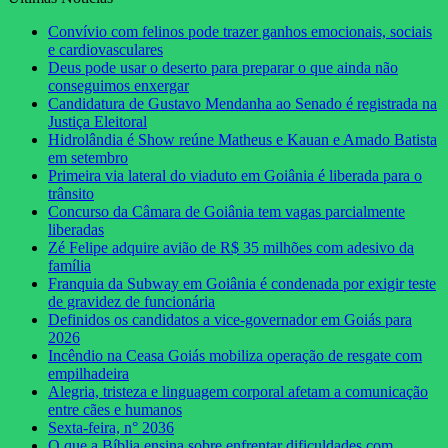
Convívio com felinos pode trazer ganhos emocionais, sociais
e cardiovasculares
Deus pode usar o deserto para preparar o que ainda não
conseguimos enxergar
Candidatura de Gustavo Mendanha ao Senado é registrada na
Justiça Eleitoral
Hidrolândia é Show reúne Matheus e Kauan e Amado Batista
em setembro
Primeira via lateral do viaduto em Goiânia é liberada para o
trânsito
Concurso da Câmara de Goiânia tem vagas parcialmente
liberadas
Zé Felipe adquire avião de R$ 35 milhões com adesivo da
família
Franquia da Subway em Goiânia é condenada por exigir teste
de gravidez de funcionária
Definidos os candidatos a vice-governador em Goiás para
2026
Incêndio na Ceasa Goiás mobiliza operação de resgate com
empilhadeira
Alegria, tristeza e linguagem corporal afetam a comunicação
entre cães e humanos
Sexta-feira, n° 2036
O que a Bíblia ensina sobre enfrentar dificuldades com