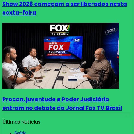
Show 2026 começam a ser liberados nesta
sexta-feira
Procon, juventude e Poder Judiciário
entram no debate do Jornal Fox TV Brasil
Últimas Notícias
Saúde