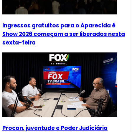
Ingressos gratuitos para o Aparecida é
Show 2026 começam a ser liberados nesta
sexta-feira
Procon, juventude e Poder Judiciário