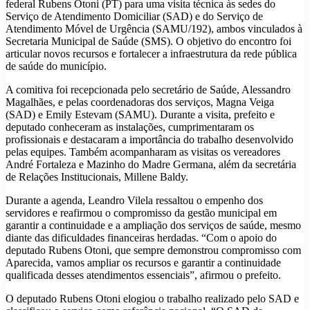
federal Rubens Otoni (PT) para uma visita técnica às sedes do
Serviço de Atendimento Domiciliar (SAD) e do Serviço de
Atendimento Móvel de Urgência (SAMU/192), ambos vinculados à
Secretaria Municipal de Saúde (SMS). O objetivo do encontro foi
articular novos recursos e fortalecer a infraestrutura da rede pública
de saúde do município.
A comitiva foi recepcionada pelo secretário de Saúde, Alessandro
Magalhães, e pelas coordenadoras dos serviços, Magna Veiga
(SAD) e Emily Estevam (SAMU). Durante a visita, prefeito e
deputado conheceram as instalações, cumprimentaram os
profissionais e destacaram a importância do trabalho desenvolvido
pelas equipes. Também acompanharam as visitas os vereadores
André Fortaleza e Mazinho do Madre Germana, além da secretária
de Relações Institucionais, Millene Baldy.
Durante a agenda, Leandro Vilela ressaltou o empenho dos
servidores e reafirmou o compromisso da gestão municipal em
garantir a continuidade e a ampliação dos serviços de saúde, mesmo
diante das dificuldades financeiras herdadas. “Com o apoio do
deputado Rubens Otoni, que sempre demonstrou compromisso com
Aparecida, vamos ampliar os recursos e garantir a continuidade
qualificada desses atendimentos essenciais”, afirmou o prefeito.
O deputado Rubens Otoni elogiou o trabalho realizado pelo SAD e