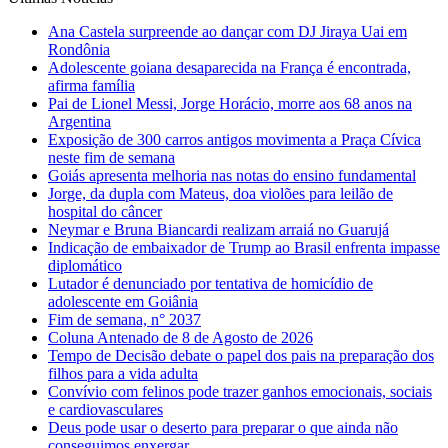
Ana Castela surpreende ao dançar com DJ Jiraya Uai em
Rondônia
Adolescente goiana desaparecida na França é encontrada,
afirma família
Pai de Lionel Messi, Jorge Horácio, morre aos 68 anos na
Argentina
Exposição de 300 carros antigos movimenta a Praça Cívica
neste fim de semana
Goiás apresenta melhoria nas notas do ensino fundamental
Jorge, da dupla com Mateus, doa violões para leilão de
hospital do câncer
Neymar e Bruna Biancardi realizam arraiá no Guarujá
Indicação de embaixador de Trump ao Brasil enfrenta impasse
diplomático
Lutador é denunciado por tentativa de homicídio de
adolescente em Goiânia
Fim de semana, n° 2037
Coluna Antenado de 8 de Agosto de 2026
Tempo de Decisão debate o papel dos pais na preparação dos
filhos para a vida adulta
Convívio com felinos pode trazer ganhos emocionais, sociais
e cardiovasculares
Deus pode usar o deserto para preparar o que ainda não
conseguimos enxergar