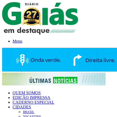
Menu
QUEM SOMOS
EDIÇÃO IMPRESSA
CADERNO ESPECIAL
CIDADES
BRASIL
TOCANTINS