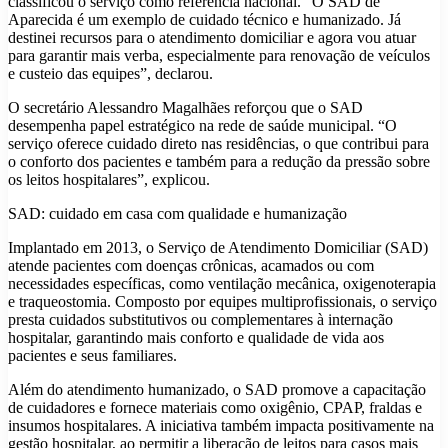
classificou o serviço como referência nacional. “O SAD de
Aparecida é um exemplo de cuidado técnico e humanizado. Já
destinei recursos para o atendimento domiciliar e agora vou atuar
para garantir mais verba, especialmente para renovação de veículos
e custeio das equipes”, declarou.
O secretário Alessandro Magalhães reforçou que o SAD
desempenha papel estratégico na rede de saúde municipal. “O
serviço oferece cuidado direto nas residências, o que contribui para
o conforto dos pacientes e também para a redução da pressão sobre
os leitos hospitalares”, explicou.
SAD: cuidado em casa com qualidade e humanização
Implantado em 2013, o Serviço de Atendimento Domiciliar (SAD)
atende pacientes com doenças crônicas, acamados ou com
necessidades específicas, como ventilação mecânica, oxigenoterapia
e traqueostomia. Composto por equipes multiprofissionais, o serviço
presta cuidados substitutivos ou complementares à internação
hospitalar, garantindo mais conforto e qualidade de vida aos
pacientes e seus familiares.
Além do atendimento humanizado, o SAD promove a capacitação
de cuidadores e fornece materiais como oxigênio, CPAP, fraldas e
insumos hospitalares. A iniciativa também impacta positivamente na
gestão hospitalar, ao permitir a liberação de leitos para casos mais