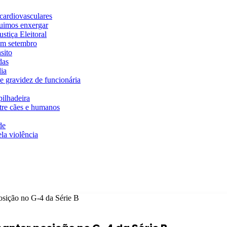
cardiovasculares
guimos enxergar
stiça Eleitoral
em setembro
sito
das
ia
e gravidez de funcionária
ilhadeira
ntre cães e humanos
de
la violência
osição no G-4 da Série B