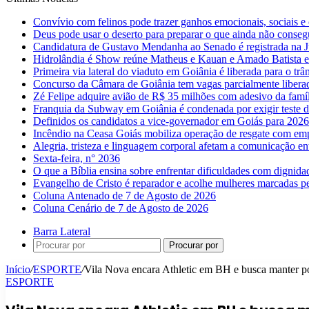
Convívio com felinos pode trazer ganhos emocionais, sociais e 
Deus pode usar o deserto para preparar o que ainda não conse
Candidatura de Gustavo Mendanha ao Senado é registrada na Ju
Hidrolândia é Show reúne Matheus e Kauan e Amado Batista 
Primeira via lateral do viaduto em Goiânia é liberada para o trân
Concurso da Câmara de Goiânia tem vagas parcialmente libera
Zé Felipe adquire avião de R$ 35 milhões com adesivo da famíl
Franquia da Subway em Goiânia é condenada por exigir teste d
Definidos os candidatos a vice-governador em Goiás para 2026
Incêndio na Ceasa Goiás mobiliza operação de resgate com emp
Alegria, tristeza e linguagem corporal afetam a comunicação e
Sexta-feira, n° 2036
O que a Bíblia ensina sobre enfrentar dificuldades com dignida
Evangelho de Cristo é reparador e acolhe mulheres marcadas pe
Coluna Antenado de 7 de Agosto de 2026
Coluna Cenário de 7 de Agosto de 2026
Barra Lateral
Procurar por
Início
/
ESPORTE
/
Vila Nova encara Athletic em BH e busca manter p
ESPORTE