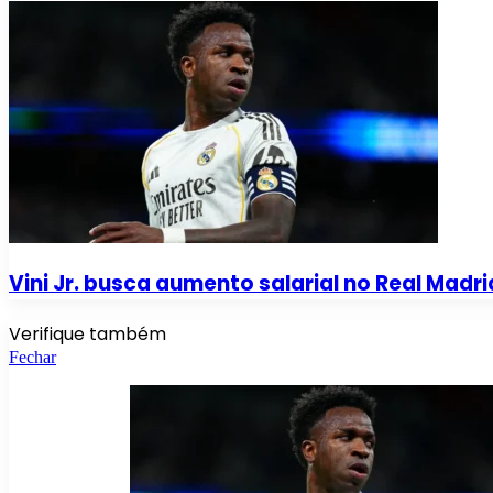
Vini Jr. busca aumento salarial no Real Madri
Verifique também
Fechar