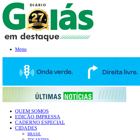
Menu
QUEM SOMOS
EDIÇÃO IMPRESSA
CADERNO ESPECIAL
CIDADES
BRASIL
TOCANTINS