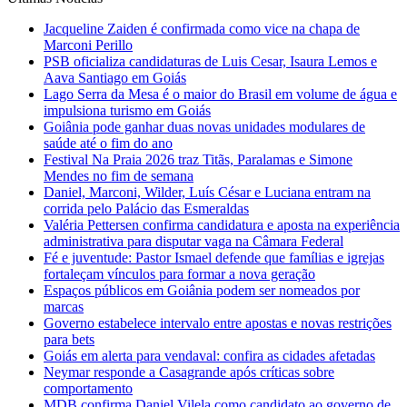
Jacqueline Zaiden é confirmada como vice na chapa de
Marconi Perillo
PSB oficializa candidaturas de Luis Cesar, Isaura Lemos e
Aava Santiago em Goiás
Lago Serra da Mesa é o maior do Brasil em volume de água e
impulsiona turismo em Goiás
Goiânia pode ganhar duas novas unidades modulares de
saúde até o fim do ano
Festival Na Praia 2026 traz Titãs, Paralamas e Simone
Mendes no fim de semana
Daniel, Marconi, Wilder, Luís César e Luciana entram na
corrida pelo Palácio das Esmeraldas
Valéria Pettersen confirma candidatura e aposta na experiência
administrativa para disputar vaga na Câmara Federal
Fé e juventude: Pastor Ismael defende que famílias e igrejas
fortaleçam vínculos para formar a nova geração
Espaços públicos em Goiânia podem ser nomeados por
marcas
Governo estabelece intervalo entre apostas e novas restrições
para bets
Goiás em alerta para vendaval: confira as cidades afetadas
Neymar responde a Casagrande após críticas sobre
comportamento
MDB confirma Daniel Vilela como candidato ao governo de