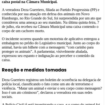
caixa postal na Câmara Municipal.
A vereadora Deza Guerriero, filiada ao Partido Progressista (PP) e
conhecida por sua atuação em defesa dos animais em Novo
Hamburgo, no Rio Grande do Sul, foi surpreendida por um ato que
considerou uma ameaça ao seu mandato. Na última quinta-feira, 7
de julho, ela recebeu na Câmara Municipal uma caixa contendo o
corpo de um cachorro morto.
O incidente ocorreu quando um motorista de aplicativo entregou a
embalagem no prédio do Legislativo municipal. Junto ao corpo do
animal, havia um bilhete com a mensagem: “com carinho para
proteger os animais”. A parlamentar, visivelmente abalada,
expressou seu espanto e indignação ao perceber o conteúdo da
caixa.
Reação e medidas tomadas
Deza Guerriero registrou um boletim de ocorrência na delegacia de
polícia local, classificando o fato como um ato de terrorismo e
violência. “Matar um animal e enviar o seu corpo como mensagem?
Isso é um ato criminoso”, declarou a vereadora em suas redes
sociais.
A Polícia Civil já está investigando o caso, e o corpo do animal foi