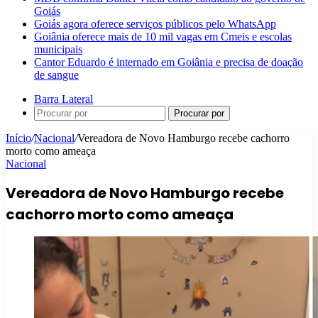
Goiás
Goiás agora oferece serviços públicos pelo WhatsApp
Goiânia oferece mais de 10 mil vagas em Cmeis e escolas
municipais
Cantor Eduardo é internado em Goiânia e precisa de doação
de sangue
Barra Lateral
Procurar por
Início
/
Nacional
/
Vereadora de Novo Hamburgo recebe cachorro
morto como ameaça
Nacional
Vereadora de Novo Hamburgo recebe
cachorro morto como ameaça