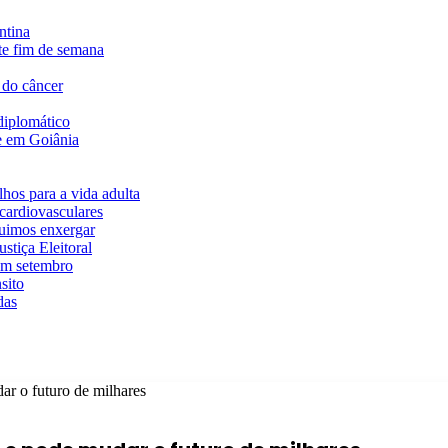
ntina
te fim de semana
 do câncer
diplomático
te em Goiânia
hos para a vida adulta
cardiovasculares
guimos enxergar
stiça Eleitoral
em setembro
sito
das
ar o futuro de milhares