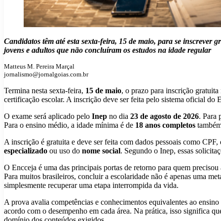
Candidatos têm até esta sexta-feira, 15 de maio, para se inscrever
jovens e adultos que não concluíram os estudos na idade regular
Matteus M. Pereira Marçal
jornalismo@jornalgoias.com.br
Termina nesta sexta-feira,
15 de maio
, o prazo para inscrição gratuit
certificação escolar. A inscrição deve ser feita pelo sistema oficial 
O exame será aplicado pelo
Inep
no dia
23 de agosto de 2026
. Para 
Para o ensino médio, a idade mínima é de
18 anos completos
também 
A inscrição é gratuita e deve ser feita com dados pessoais como CPF,
especializado
ou uso do
nome social
. Segundo o Inep, essas solicita
O Encceja é uma das principais portas de retorno para quem precisou a
Para muitos brasileiros, concluir a escolaridade não é apenas uma met
simplesmente recuperar uma etapa interrompida da vida.
A prova avalia competências e conhecimentos equivalentes ao ensino f
acordo com o desempenho em cada área. Na prática, isso significa que
domínio dos conteúdos exigidos.