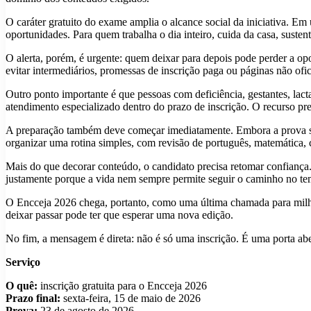
O caráter gratuito do exame amplia o alcance social da iniciativa. E
oportunidades. Para quem trabalha o dia inteiro, cuida da casa, susten
O alerta, porém, é urgente: quem deixar para depois pode perder a opor
evitar intermediários, promessas de inscrição paga ou páginas não ofi
Outro ponto importante é que pessoas com deficiência, gestantes, lact
atendimento especializado dentro do prazo de inscrição. O recurso prec
A preparação também deve começar imediatamente. Embora a prova seja
organizar uma rotina simples, com revisão de português, matemática, ci
Mais do que decorar conteúdo, o candidato precisa retomar confiança.
justamente porque a vida nem sempre permite seguir o caminho no tem
O Encceja 2026 chega, portanto, como uma última chamada para milha
deixar passar pode ter que esperar uma nova edição.
No fim, a mensagem é direta: não é só uma inscrição. É uma porta abe
Serviço
O quê:
inscrição gratuita para o Encceja 2026
Prazo final:
sexta-feira, 15 de maio de 2026
Prova:
23 de agosto de 2026