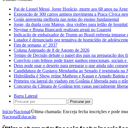
Pai de Lionel Messi, Jorge Horácio, morre aos 68 anos na Arge
Exposição de 300 carros antigos movimenta a Praça Cívica nes
Goiás apresenta melhoria nas notas do ensino fundamental
Jorge, da dupla com Mateus, doa violões para leilão de hospital
Neymar e Bruna Biancardi realizam arraiá no Guarujá
Indicação de embaixador de Trump ao Brasil enfrenta impasse 
Lutador é denunciado por tentativa de homicídio de adolescen
Fim de semana, n° 2037
Coluna Antenado de 8 de Agosto de 2026
Tempo de Decisão debate o papel dos pais na preparação dos fil
Convívio com felinos pode trazer ganhos emocionais, sociais e 
Deus pode usar o deserto para preparar o que ainda não conse
Candidatura de Gustavo Mendanha ao Senado é registrada na Ju
Hidrolândia é Show reúne Matheus e Kauan e Amado Batista 
Primeira via lateral do viaduto em Goiânia é liberada para o trân
Concurso da Câmara de Goiânia tem vagas parcialmente libera
Barra Lateral
Procurar por
Início
/
Nacional
/
Última chamada: Encceja fecha inscrições e pode mud
Nacional
Educação