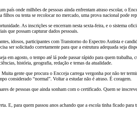
m um país onde milhões de pessoas ainda enfrentam atraso escolar, o En
ta filhos ou tenta se recolocar no mercado, uma prova nacional pode rep
tunidade. As inscrições se encerram nesta sexta-feira, e o sistema ofic
ciais que possam capturar dados pessoais.
antes, idosos, participantes com Transtorno do Espectro Autista e candi
isa ser solicitado corretamente para que a estrutura adequada seja disp
 em agosto, o tempo até lá pode passar rápido para quem trabalha, cui
ências, história, geografia, redação e temas da atualidade.
 Muita gente que procura o Encceja carrega vergonha por não ter termin
po considerado “normal”. Voltar a estudar não é atraso. É coragem.
res de pessoas que ainda sonham com o certificado. Quem se inscreve
rta. E, para quem passou anos achando que a escola tinha ficado para t