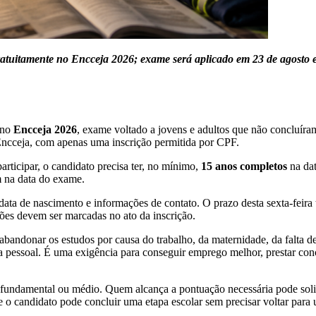
 gratuitamente no Encceja 2026; exame será aplicado em 23 de agosto
a no
Encceja 2026
, exame voltado a jovens e adultos que não concluír
do Encceja, com apenas uma inscrição permitida por CPF.
participar, o candidato precisa ter, no mínimo,
15 anos completos
na dat
na data do exame.
 data de nascimento e informações de contato. O prazo desta sexta-feira
ções devem ser marcadas no ato da inscrição.
bandonar os estudos por causa do trabalho, da maternidade, da falta de
a pessoal. É uma exigência para conseguir emprego melhor, prestar conc
undamental ou médio. Quem alcança a pontuação necessária pode solicita
 o candidato pode concluir uma etapa escolar sem precisar voltar para 