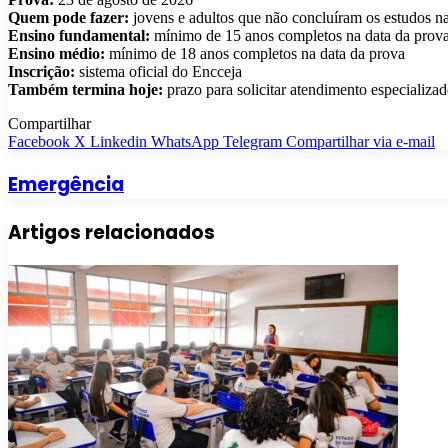
Quem pode fazer:
jovens e adultos que não concluíram os estudos na
Ensino fundamental:
mínimo de 15 anos completos na data da prov
Ensino médio:
mínimo de 18 anos completos na data da prova
Inscrição:
sistema oficial do Encceja
Também termina hoje:
prazo para solicitar atendimento especializa
Compartilhar
Facebook
X
Linkedin
WhatsApp
Telegram
Compartilhar via e-mail
Emergência
Artigos relacionados