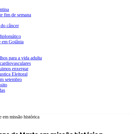
ntina
te fim de semana
 do câncer
diplomático
te em Goiânia
hos para a vida adulta
cardiovasculares
guimos enxergar
stiça Eleitoral
em setembro
sito
das
 em missão histórica