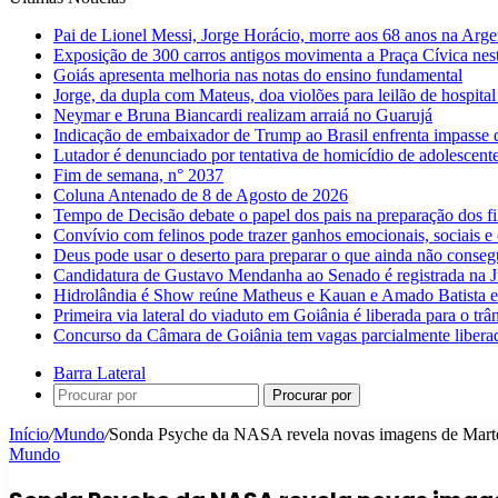
Pai de Lionel Messi, Jorge Horácio, morre aos 68 anos na Arge
Exposição de 300 carros antigos movimenta a Praça Cívica nes
Goiás apresenta melhoria nas notas do ensino fundamental
Jorge, da dupla com Mateus, doa violões para leilão de hospital
Neymar e Bruna Biancardi realizam arraiá no Guarujá
Indicação de embaixador de Trump ao Brasil enfrenta impasse 
Lutador é denunciado por tentativa de homicídio de adolescen
Fim de semana, n° 2037
Coluna Antenado de 8 de Agosto de 2026
Tempo de Decisão debate o papel dos pais na preparação dos fil
Convívio com felinos pode trazer ganhos emocionais, sociais e 
Deus pode usar o deserto para preparar o que ainda não conse
Candidatura de Gustavo Mendanha ao Senado é registrada na Ju
Hidrolândia é Show reúne Matheus e Kauan e Amado Batista 
Primeira via lateral do viaduto em Goiânia é liberada para o trân
Concurso da Câmara de Goiânia tem vagas parcialmente libera
Barra Lateral
Procurar por
Início
/
Mundo
/
Sonda Psyche da NASA revela novas imagens de Marte
Mundo