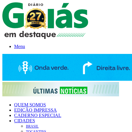
Menu
QUEM SOMOS
EDIÇÃO IMPRESSA
CADERNO ESPECIAL
CIDADES
BRASIL
TOCANTINS