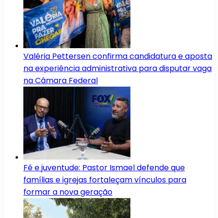
Valéria Pettersen confirma candidatura e aposta
na experiência administrativa para disputar vaga
na Câmara Federal
Fé e juventude: Pastor Ismael defende que
famílias e igrejas fortaleçam vínculos para
formar a nova geração