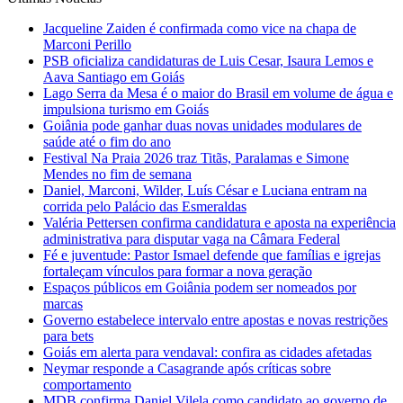
Jacqueline Zaiden é confirmada como vice na chapa de
Marconi Perillo
PSB oficializa candidaturas de Luis Cesar, Isaura Lemos e
Aava Santiago em Goiás
Lago Serra da Mesa é o maior do Brasil em volume de água e
impulsiona turismo em Goiás
Goiânia pode ganhar duas novas unidades modulares de
saúde até o fim do ano
Festival Na Praia 2026 traz Titãs, Paralamas e Simone
Mendes no fim de semana
Daniel, Marconi, Wilder, Luís César e Luciana entram na
corrida pelo Palácio das Esmeraldas
Valéria Pettersen confirma candidatura e aposta na experiência
administrativa para disputar vaga na Câmara Federal
Fé e juventude: Pastor Ismael defende que famílias e igrejas
fortaleçam vínculos para formar a nova geração
Espaços públicos em Goiânia podem ser nomeados por
marcas
Governo estabelece intervalo entre apostas e novas restrições
para bets
Goiás em alerta para vendaval: confira as cidades afetadas
Neymar responde a Casagrande após críticas sobre
comportamento
MDB confirma Daniel Vilela como candidato ao governo de