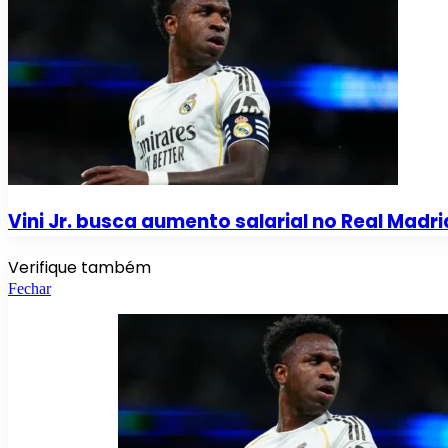
Vini Jr. busca aumento salarial no Real Madri
Verifique também
Fechar