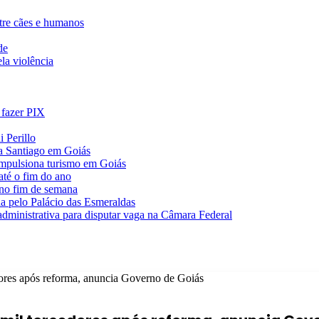
ntre cães e humanos
de
la violência
 fazer PIX
 Perillo
va Santiago em Goiás
impulsiona turismo em Goiás
té o fim do ano
 no fim de semana
da pelo Palácio das Esmeraldas
 administrativa para disputar vaga na Câmara Federal
dores após reforma, anuncia Governo de Goiás