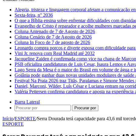
Alegria, tristeza e linguagem corporal afetam a comunicação e
Sexta-feira, n° 2036
O que a Bíblia ensina sobre enfrentar dificuldades com dignida
Evangelho de Cristo é reparador e acolhe mulheres marcadas pe
Coluna Antenado de 7 de Agosto de 2026
Coluna Cenário de 7 de Agosto de 2026
Coluna In Foco de 7 de agosto de 2026
Leonardo compra porcos e diverte esposa com dificuldade para
Vini Jr. renova com Real Madrid até 2032
Jacqueline Zaiden é confirmada como vice na chapa de Marconi
PSB oficializa candidaturas de Luis Cesar, Isaura Lemos e Aa
Lago Serra da Mesa é o maior do Brasil em volume de água e 
Goiânia pode ganhar duas novas unidades modulares de saúde a
Festival Na Praia 2026 traz Titãs, Paralamas e Simone Mendes
Daniel, Marconi, Wilder, Luís César e Luciana entram na corri
Valéria Pettersen confirma candidatura e aposta na experiência
Barra Lateral
Procurar por
Início
/
ESPORTE
/
Serra Dourada terá capacidade para 43,6 mil torce
ESPORTE