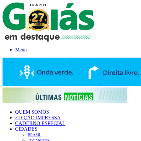
Menu
QUEM SOMOS
EDIÇÃO IMPRESSA
CADERNO ESPECIAL
CIDADES
BRASIL
TOCANTINS