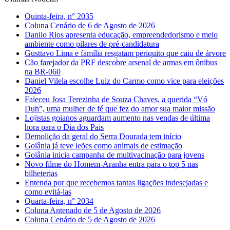
Quinta-feira, n° 2035
Coluna Cenário de 6 de Agosto de 2026
Danilo Rios apresenta educação, empreendedorismo e meio
ambiente como pilares de pré-candidatura
Gusttavo Lima e família resgatam periquito que caiu de árvore
Cão farejador da PRF descobre arsenal de armas em ônibus
na BR-060
Daniel Vilela escolhe Luiz do Carmo como vice para eleições
2026
Faleceu Josa Terezinha de Souza Chaves, a querida “Vó
Duh”, uma mulher de fé que fez do amor sua maior missão
Lojistas goianos aguardam aumento nas vendas de última
hora para o Dia dos Pais
Demolição da geral do Serra Dourada tem início
Goiânia já teve leões como animais de estimação
Goiânia inicia campanha de multivacinação para jovens
Novo filme do Homem-Aranha entra para o top 5 nas
bilheterias
Entenda por que recebemos tantas ligações indesejadas e
como evitá-las
Quarta-feira, n° 2034
Coluna Antenado de 5 de Agosto de 2026
Coluna Cenário de 5 de Agosto de 2026