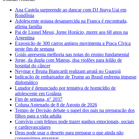
Ana Castela surpreende ao dançar com DJ Jiraya Uai em
Rondônia
Adolescente goiana desaparecida na França é encontrada,
afirma família
Pai de Lionel Messi, Jorge Horácio, morre aos 68 anos na
Argentina
Exposição de 300 carros antigos movimenta a Praça Cívica
neste fim de semana
Goiás apresenta melhoria nas notas do ensino fundamental
Jorge, da dupla com Mateus, doa violões para leilão de
hospital do câncer
Neymar e Bruna Biancardi realizam arraiá no Guarujá
Indicação de embaixador de Trump ao Brasil enfrenta impasse
diplomático
Lutador é denunciado por tentativa de homicídio de
adolescente em Goiânia
Fim de semana, n° 2037
Coluna Antenado de 8 de Agosto de 2026
Tempo de Decisão debate o papel dos pais na preparação dos
filhos para a vida adulta
Convívio com felinos pode trazer ganhos emocionais, sociais
e cardiovasculares
Deus pode usar o deserto para preparar o que ainda não
conseguimos enxergar