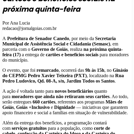
próxima quinta-feira
Por Ana Lucia
redacao@jornalgoias.com.br
A
Prefeitura de Senador Canedo
, por meio da
Secretaria
Municipal de Assistência Social e Cidadania (Semasc)
, em
parceria com o
Governo de Goiás
, realiza
na próxima quinta-
feira (17)
a entrega de
cartões e benefícios sociais
para moradores
do município.
O evento, que foi
remarcado
, ocorrerá das
9h às 15h
, no
Ginásio
do CEPMG Pedro Xavier Teixeira (PXT)
, localizado na
Rua
Pedro Ludovico, Qd. 08-A, s/n, Jardim Todos os Santos
.
A ação é voltada tanto para
novos beneficiários
quanto
para
moradores que ainda não retiraram seus cartões
. Ao todo,
serão entregues
660 cartões
, referentes aos programas
Mães de
Goiás
,
Goiás +Inclusivo
e
Dignidade
— iniciativas que garantem
apoio financeiro e social a famílias em situação de vulnerabilidade.
Além da entrega dos benefícios, a programação contará
com
serviços gratuitos
para a população, como
corte de
cabelo
,
confecção da Carteira do Idoso e da Carteira do