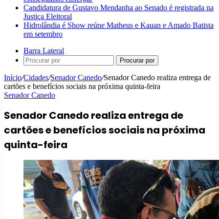
Candidatura de Gustavo Mendanha ao Senado é registrada na
Justiça Eleitoral
Hidrolândia é Show reúne Matheus e Kauan e Amado Batista
em setembro
Barra Lateral
Procurar por
Início
/
Cidades
/
Senador Canedo
/
Senador Canedo realiza entrega de
cartões e benefícios sociais na próxima quinta-feira
Senador Canedo
Senador Canedo realiza entrega de
cartões e benefícios sociais na próxima
quinta-feira