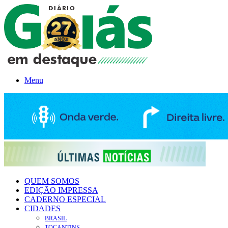
Menu
QUEM SOMOS
EDIÇÃO IMPRESSA
CADERNO ESPECIAL
CIDADES
BRASIL
TOCANTINS