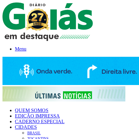
Menu
QUEM SOMOS
EDIÇÃO IMPRESSA
CADERNO ESPECIAL
CIDADES
BRASIL
TOCANTINS