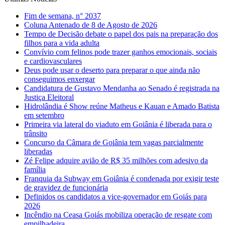
Fim de semana, n° 2037
Coluna Antenado de 8 de Agosto de 2026
Tempo de Decisão debate o papel dos pais na preparação dos
filhos para a vida adulta
Convívio com felinos pode trazer ganhos emocionais, sociais
e cardiovasculares
Deus pode usar o deserto para preparar o que ainda não
conseguimos enxergar
Candidatura de Gustavo Mendanha ao Senado é registrada na
Justiça Eleitoral
Hidrolândia é Show reúne Matheus e Kauan e Amado Batista
em setembro
Primeira via lateral do viaduto em Goiânia é liberada para o
trânsito
Concurso da Câmara de Goiânia tem vagas parcialmente
liberadas
Zé Felipe adquire avião de R$ 35 milhões com adesivo da
família
Franquia da Subway em Goiânia é condenada por exigir teste
de gravidez de funcionária
Definidos os candidatos a vice-governador em Goiás para
2026
Incêndio na Ceasa Goiás mobiliza operação de resgate com
empilhadeira