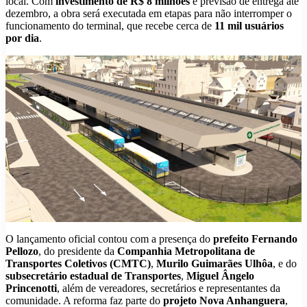
local. Com
investimento de R$ 8 milhões
e previsão de entrega até
dezembro, a obra será executada em etapas para não interromper o
funcionamento do terminal, que recebe cerca de
11 mil usuários
por dia
.
O lançamento oficial contou com a presença do
prefeito Fernando
Pellozo
, do presidente da
Companhia Metropolitana de
Transportes Coletivos (CMTC)
,
Murilo Guimarães Ulhôa
, e do
subsecretário estadual de Transportes
,
Miguel Ângelo
Princenotti
, além de vereadores, secretários e representantes da
comunidade. A reforma faz parte do
projeto Nova Anhanguera
,