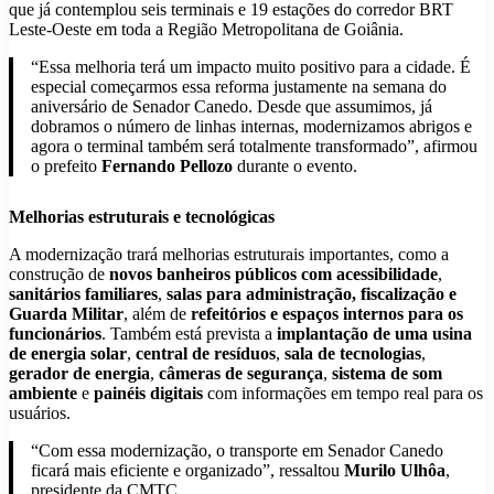
que já contemplou seis terminais e 19 estações do corredor BRT
Leste-Oeste em toda a Região Metropolitana de Goiânia.
“Essa melhoria terá um impacto muito positivo para a cidade. É
especial começarmos essa reforma justamente na semana do
aniversário de Senador Canedo. Desde que assumimos, já
dobramos o número de linhas internas, modernizamos abrigos e
agora o terminal também será totalmente transformado”, afirmou
o prefeito
Fernando Pellozo
durante o evento.
Melhorias estruturais e tecnológicas
A modernização trará melhorias estruturais importantes, como a
construção de
novos banheiros públicos com acessibilidade
,
sanitários familiares
,
salas para administração, fiscalização e
Guarda Militar
, além de
refeitórios e espaços internos para os
funcionários
. Também está prevista a
implantação de uma usina
de energia solar
,
central de resíduos
,
sala de tecnologias
,
gerador de energia
,
câmeras de segurança
,
sistema de som
ambiente
e
painéis digitais
com informações em tempo real para os
usuários.
“Com essa modernização, o transporte em Senador Canedo
ficará mais eficiente e organizado”, ressaltou
Murilo Ulhôa
,
presidente da CMTC.