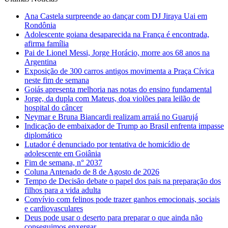
Ana Castela surpreende ao dançar com DJ Jiraya Uai em
Rondônia
Adolescente goiana desaparecida na França é encontrada,
afirma família
Pai de Lionel Messi, Jorge Horácio, morre aos 68 anos na
Argentina
Exposição de 300 carros antigos movimenta a Praça Cívica
neste fim de semana
Goiás apresenta melhoria nas notas do ensino fundamental
Jorge, da dupla com Mateus, doa violões para leilão de
hospital do câncer
Neymar e Bruna Biancardi realizam arraiá no Guarujá
Indicação de embaixador de Trump ao Brasil enfrenta impasse
diplomático
Lutador é denunciado por tentativa de homicídio de
adolescente em Goiânia
Fim de semana, n° 2037
Coluna Antenado de 8 de Agosto de 2026
Tempo de Decisão debate o papel dos pais na preparação dos
filhos para a vida adulta
Convívio com felinos pode trazer ganhos emocionais, sociais
e cardiovasculares
Deus pode usar o deserto para preparar o que ainda não
conseguimos enxergar