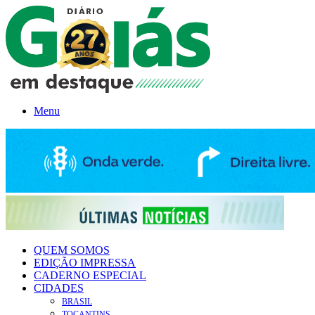
Menu
QUEM SOMOS
EDIÇÃO IMPRESSA
CADERNO ESPECIAL
CIDADES
BRASIL
TOCANTINS