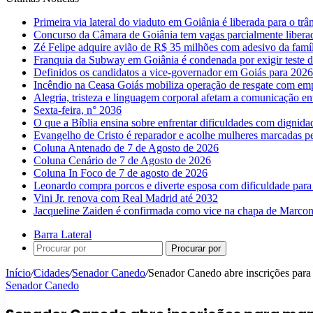
Primeira via lateral do viaduto em Goiânia é liberada para o trân
Concurso da Câmara de Goiânia tem vagas parcialmente libera
Zé Felipe adquire avião de R$ 35 milhões com adesivo da famíl
Franquia da Subway em Goiânia é condenada por exigir teste d
Definidos os candidatos a vice-governador em Goiás para 2026
Incêndio na Ceasa Goiás mobiliza operação de resgate com emp
Alegria, tristeza e linguagem corporal afetam a comunicação e
Sexta-feira, n° 2036
O que a Bíblia ensina sobre enfrentar dificuldades com dignida
Evangelho de Cristo é reparador e acolhe mulheres marcadas pe
Coluna Antenado de 7 de Agosto de 2026
Coluna Cenário de 7 de Agosto de 2026
Coluna In Foco de 7 de agosto de 2026
Leonardo compra porcos e diverte esposa com dificuldade para
Vini Jr. renova com Real Madrid até 2032
Jacqueline Zaiden é confirmada como vice na chapa de Marconi
Barra Lateral
Procurar por
Início
/
Cidades
/
Senador Canedo
/
Senador Canedo abre inscrições para
Senador Canedo