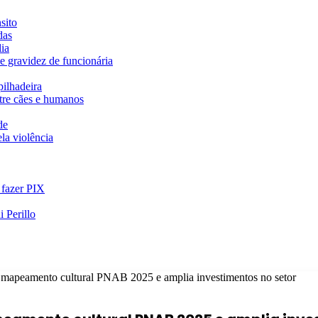
sito
das
ia
e gravidez de funcionária
ilhadeira
ntre cães e humanos
de
la violência
 fazer PIX
 Perillo
 mapeamento cultural PNAB 2025 e amplia investimentos no setor