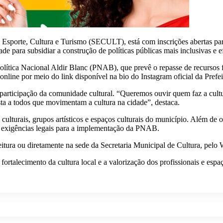
e Esporte, Cultura e Turismo (SECULT), está com inscrições abertas p
dade para subsidiar a construção de políticas públicas mais inclusivas e ef
lítica Nacional Aldir Blanc (PNAB), que prevê o repasse de recursos fe
 online por meio do link disponível na bio do Instagram oficial da Prefei
da participação da comunidade cultural. “Queremos ouvir quem faz a cu
sta a todos que movimentam a cultura na cidade”, destaca.
s culturais, grupos artísticos e espaços culturais do município. Além de 
as exigências legais para a implementação da PNAB.
feitura ou diretamente na sede da Secretaria Municipal de Cultura, pe
talecimento da cultura local e a valorização dos profissionais e espaç