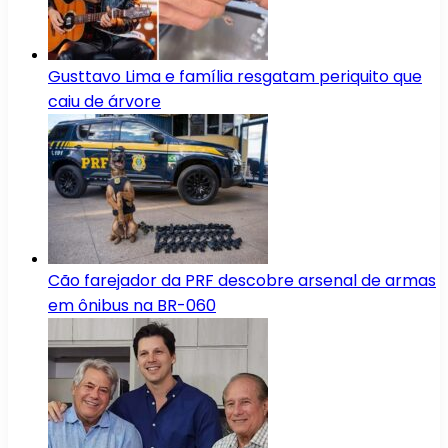
Gusttavo Lima e família resgatam periquito que
caiu de árvore
Cão farejador da PRF descobre arsenal de armas
em ônibus na BR-060