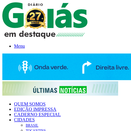
Menu
QUEM SOMOS
EDIÇÃO IMPRESSA
CADERNO ESPECIAL
CIDADES
BRASIL
TOCANTINS