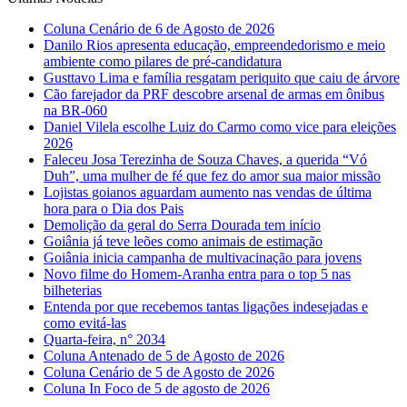
Coluna Cenário de 6 de Agosto de 2026
Danilo Rios apresenta educação, empreendedorismo e meio
ambiente como pilares de pré-candidatura
Gusttavo Lima e família resgatam periquito que caiu de árvore
Cão farejador da PRF descobre arsenal de armas em ônibus
na BR-060
Daniel Vilela escolhe Luiz do Carmo como vice para eleições
2026
Faleceu Josa Terezinha de Souza Chaves, a querida “Vó
Duh”, uma mulher de fé que fez do amor sua maior missão
Lojistas goianos aguardam aumento nas vendas de última
hora para o Dia dos Pais
Demolição da geral do Serra Dourada tem início
Goiânia já teve leões como animais de estimação
Goiânia inicia campanha de multivacinação para jovens
Novo filme do Homem-Aranha entra para o top 5 nas
bilheterias
Entenda por que recebemos tantas ligações indesejadas e
como evitá-las
Quarta-feira, n° 2034
Coluna Antenado de 5 de Agosto de 2026
Coluna Cenário de 5 de Agosto de 2026
Coluna In Foco de 5 de agosto de 2026