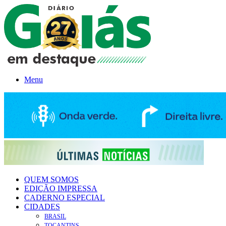
Menu
QUEM SOMOS
EDIÇÃO IMPRESSA
CADERNO ESPECIAL
CIDADES
BRASIL
TOCANTINS