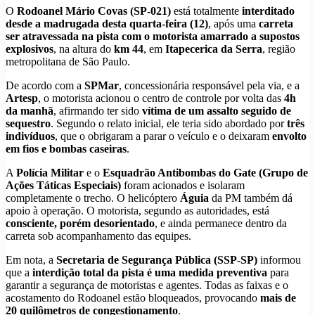
O
Rodoanel Mário Covas (SP-021)
está totalmente
interditado
desde a madrugada desta quarta-feira (12)
, após uma
carreta
ser atravessada na pista com o motorista amarrado a supostos
explosivos
, na altura do
km 44
, em
Itapecerica da Serra
, região
metropolitana de São Paulo.
De acordo com a
SPMar
, concessionária responsável pela via, e a
Artesp
, o motorista acionou o centro de controle por volta das
4h
da manhã
, afirmando ter sido
vítima de um assalto seguido de
sequestro
. Segundo o relato inicial, ele teria sido abordado por
três
indivíduos
, que o obrigaram a parar o veículo e o deixaram
envolto
em fios e bombas caseiras
.
A
Polícia Militar
e o
Esquadrão Antibombas do Gate (Grupo de
Ações Táticas Especiais)
foram acionados e isolaram
completamente o trecho. O helicóptero
Águia
da PM também dá
apoio à operação. O motorista, segundo as autoridades, está
consciente, porém desorientado
, e ainda permanece dentro da
carreta sob acompanhamento das equipes.
Em nota, a
Secretaria de Segurança Pública (SSP-SP)
informou
que a
interdição total da pista é uma medida preventiva
para
garantir a segurança de motoristas e agentes. Todas as faixas e o
acostamento do Rodoanel estão bloqueados, provocando
mais de
20 quilômetros de congestionamento
.