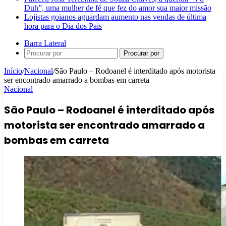
Duh”, uma mulher de fé que fez do amor sua maior missão
Lojistas goianos aguardam aumento nas vendas de última
hora para o Dia dos Pais
Barra Lateral
Procurar por
Início
/
Nacional
/
São Paulo – Rodoanel é interditado após motorista
ser encontrado amarrado a bombas em carreta
Nacional
São Paulo – Rodoanel é interditado após
motorista ser encontrado amarrado a
bombas em carreta