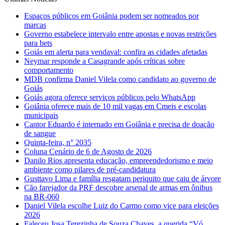
Espaços públicos em Goiânia podem ser nomeados por
marcas
Governo estabelece intervalo entre apostas e novas restrições
para bets
Goiás em alerta para vendaval: confira as cidades afetadas
Neymar responde a Casagrande após críticas sobre
comportamento
MDB confirma Daniel Vilela como candidato ao governo de
Goiás
Goiás agora oferece serviços públicos pelo WhatsApp
Goiânia oferece mais de 10 mil vagas em Cmeis e escolas
municipais
Cantor Eduardo é internado em Goiânia e precisa de doação
de sangue
Quinta-feira, n° 2035
Coluna Cenário de 6 de Agosto de 2026
Danilo Rios apresenta educação, empreendedorismo e meio
ambiente como pilares de pré-candidatura
Gusttavo Lima e família resgatam periquito que caiu de árvore
Cão farejador da PRF descobre arsenal de armas em ônibus
na BR-060
Daniel Vilela escolhe Luiz do Carmo como vice para eleições
2026
Faleceu Josa Terezinha de Souza Chaves, a querida “Vó