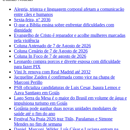
Alegria, tristeza e linguagem corporal afetam a comunicação
entre cães e humanos
Sexta-feira, n° 2036
O que a Bíblia ensina sobre enfrentar dificuldades com
dignidade
Evangelho de Cristo é reparador e acolhe mulheres marcadas
pela violência
Coluna Antenado de 7 de Agosto de 2026
Coluna Cenário de 7 de Agosto de 2026
Coluna In Foco de 7 de agosto de 2026
Leonardo compra porcos e diverte esposa com dificuldade
para fazer PIX
Vini Jr. renova com Real Madrid até 2032
Jacqueline Zaiden é confirmada como vice na chapa de
Marconi Perillo
PSB oficializa candidaturas de Luis Cesar, Isaura Lemos e
Aava Santiago em Goiás
Lago Serra da Mesa é o maior do Brasil em volume de água e
impulsiona turismo em Goiás
Goiânia pode ganhar duas novas unidades modulares de
saúde até o fim do ano
Festival Na Praia 2026 traz Titãs, Paralamas e Simone
Mendes no fim de semana
Daniel, Marconi, Wilder, Luís César e Luciana entram na