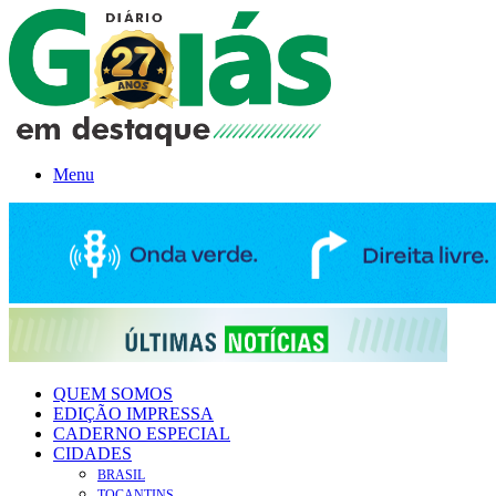
Menu
QUEM SOMOS
EDIÇÃO IMPRESSA
CADERNO ESPECIAL
CIDADES
BRASIL
TOCANTINS