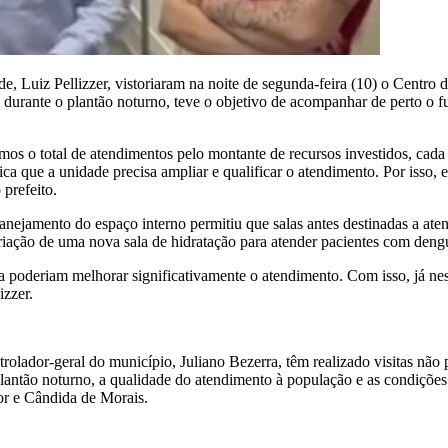
de, Luiz Pellizzer, vistoriaram na noite de segunda-feira (10) o Centro
esa durante o plantão noturno, teve o objetivo de acompanhar de perto 
s o total de atendimentos pelo montante de recursos investidos, cada 
ca que a unidade precisa ampliar e qualificar o atendimento. Por isso,
prefeito.
anejamento do espaço interno permitiu que salas antes destinadas a ate
riação de uma nova sala de hidratação para atender pacientes com deng
a poderiam melhorar significativamente o atendimento. Com isso, já nest
zzer.
trolador-geral do município, Juliano Bezerra, têm realizado visitas nã
no plantão noturno, a qualidade do atendimento à população e as condi
r e Cândida de Morais.