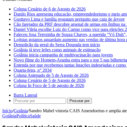
Coluna Cenário de 6 de Agosto de 2026
Danilo Rios apresenta educação, empreendedorismo e meio amb
Gusttavo Lima e família resgatam periquito que caiu de árvore
Cão farejador da PRF descobre arsenal de armas em ônibus n
Daniel Vilela escolhe Luiz do Carmo como vice para eleições 
Faleceu Josa Terezinha de Souza Chaves, a querida “Vó Duh”,
Lojistas goianos aguardam aumento nas vendas de última hora 
Demolição da geral do Serra Dourada tem início
Goiânia já teve leões como animais de estimação
Goiânia inicia campanha de multivacinação para jovens
Novo filme do Homem-Aranha entra para o top 5 nas bilheteria
Entenda por que recebemos tantas ligações indesejadas e como 
Quarta-feira, n° 2034
Coluna Antenado de 5 de Agosto de 2026
Coluna Cenário de 5 de Agosto de 2026
Coluna In Foco de 5 de agosto de 2026
Barra Lateral
Procurar por
Início
/
Goiânia
/
Sandro Mabel vistoria CAIS Amendoeiras e amplia ate
Goiânia
Política
Saúde