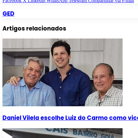
Facebook
X
Linkedin
WhatsApp
Telegram
Compartilhar via e-mail
GED
Artigos relacionados
Daniel Vilela escolhe Luiz do Carmo como vic