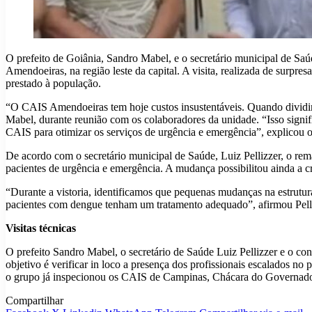
O prefeito de Goiânia, Sandro Mabel, e o secretário municipal de Saú
Amendoeiras, na região leste da capital. A visita, realizada de surpr
prestado à população.
“O CAIS Amendoeiras tem hoje custos insustentáveis. Quando dividimo
Mabel, durante reunião com os colaboradores da unidade. “Isso signifi
CAIS para otimizar os serviços de urgência e emergência”, explicou o 
De acordo com o secretário municipal de Saúde, Luiz Pellizzer, o rem
pacientes de urgência e emergência. A mudança possibilitou ainda a c
“Durante a vistoria, identificamos que pequenas mudanças na estrutur
pacientes com dengue tenham um tratamento adequado”, afirmou Pelli
Visitas técnicas
O prefeito Sandro Mabel, o secretário de Saúde Luiz Pellizzer e o con
objetivo é verificar in loco a presença dos profissionais escalados 
o grupo já inspecionou os CAIS de Campinas, Chácara do Governado
Compartilhar