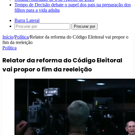
Tempo de Decisão debate o papel dos pais na preparação dos
filhos para a vida adulta
Barra Lateral
Procurar por
Início
/
Política
/
Relator da reforma do Código Eleitoral vai propor o
fim da reeleição
Política
Relator da reforma do Código Eleitoral
vai propor o fim da reeleição