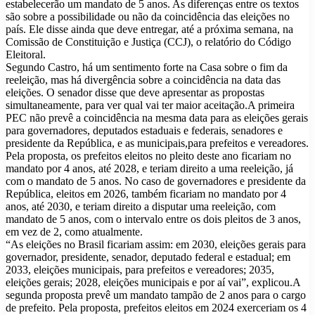
estabelecerão um mandato de 5 anos. As diferenças entre os textos
são sobre a possibilidade ou não da coincidência das eleições no
país. Ele disse ainda que deve entregar, até a próxima semana, na
Comissão de Constituição e Justiça (CCJ), o relatório do Código
Eleitoral.
Segundo Castro, há um sentimento forte na Casa sobre o fim da
reeleição, mas há divergência sobre a coincidência na data das
eleições. O senador disse que deve apresentar as propostas
simultaneamente, para ver qual vai ter maior aceitação.A primeira
PEC não prevê a coincidência na mesma data para as eleições gerais
para governadores, deputados estaduais e federais, senadores e
presidente da República, e as municipais,para prefeitos e vereadores.
Pela proposta, os prefeitos eleitos no pleito deste ano ficariam no
mandato por 4 anos, até 2028, e teriam direito a uma reeleição, já
com o mandato de 5 anos. No caso de governadores e presidente da
República, eleitos em 2026, também ficariam no mandato por 4
anos, até 2030, e teriam direito a disputar uma reeleição, com
mandato de 5 anos, com o intervalo entre os dois pleitos de 3 anos,
em vez de 2, como atualmente.
“As eleições no Brasil ficariam assim: em 2030, eleições gerais para
governador, presidente, senador, deputado federal e estadual; em
2033, eleições municipais, para prefeitos e vereadores; 2035,
eleições gerais; 2028, eleições municipais e por aí vai”, explicou.A
segunda proposta prevê um mandato tampão de 2 anos para o cargo
de prefeito. Pela proposta, prefeitos eleitos em 2024 exerceriam os 4