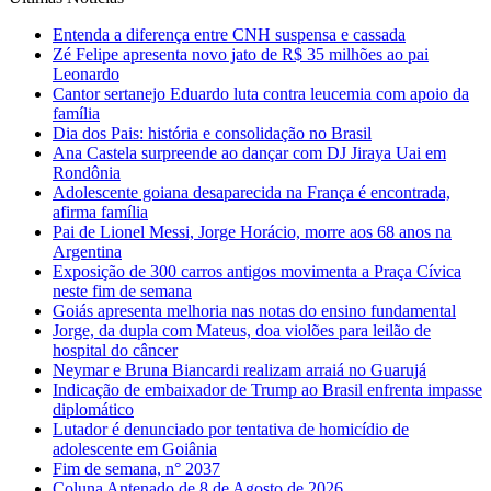
Entenda a diferença entre CNH suspensa e cassada
Zé Felipe apresenta novo jato de R$ 35 milhões ao pai
Leonardo
Cantor sertanejo Eduardo luta contra leucemia com apoio da
família
Dia dos Pais: história e consolidação no Brasil
Ana Castela surpreende ao dançar com DJ Jiraya Uai em
Rondônia
Adolescente goiana desaparecida na França é encontrada,
afirma família
Pai de Lionel Messi, Jorge Horácio, morre aos 68 anos na
Argentina
Exposição de 300 carros antigos movimenta a Praça Cívica
neste fim de semana
Goiás apresenta melhoria nas notas do ensino fundamental
Jorge, da dupla com Mateus, doa violões para leilão de
hospital do câncer
Neymar e Bruna Biancardi realizam arraiá no Guarujá
Indicação de embaixador de Trump ao Brasil enfrenta impasse
diplomático
Lutador é denunciado por tentativa de homicídio de
adolescente em Goiânia
Fim de semana, n° 2037
Coluna Antenado de 8 de Agosto de 2026