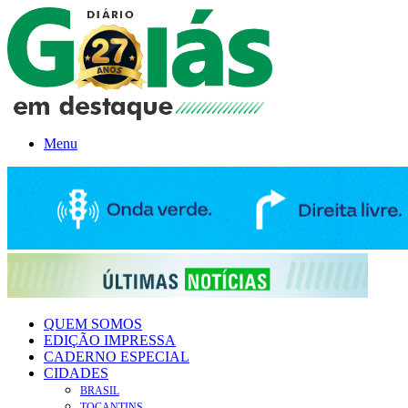
Menu
QUEM SOMOS
EDIÇÃO IMPRESSA
CADERNO ESPECIAL
CIDADES
BRASIL
TOCANTINS