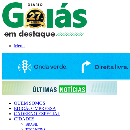
Menu
QUEM SOMOS
EDIÇÃO IMPRESSA
CADERNO ESPECIAL
CIDADES
BRASIL
TOCANTINS