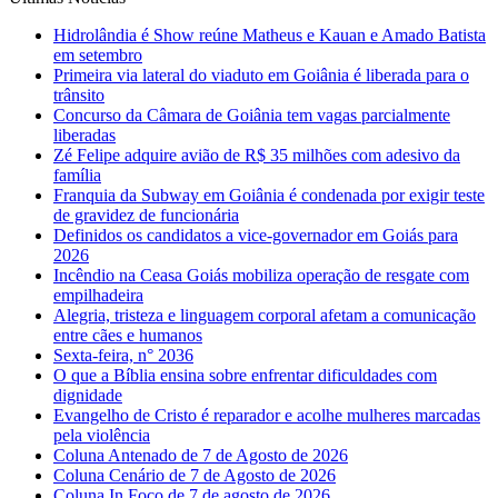
Hidrolândia é Show reúne Matheus e Kauan e Amado Batista
em setembro
Primeira via lateral do viaduto em Goiânia é liberada para o
trânsito
Concurso da Câmara de Goiânia tem vagas parcialmente
liberadas
Zé Felipe adquire avião de R$ 35 milhões com adesivo da
família
Franquia da Subway em Goiânia é condenada por exigir teste
de gravidez de funcionária
Definidos os candidatos a vice-governador em Goiás para
2026
Incêndio na Ceasa Goiás mobiliza operação de resgate com
empilhadeira
Alegria, tristeza e linguagem corporal afetam a comunicação
entre cães e humanos
Sexta-feira, n° 2036
O que a Bíblia ensina sobre enfrentar dificuldades com
dignidade
Evangelho de Cristo é reparador e acolhe mulheres marcadas
pela violência
Coluna Antenado de 7 de Agosto de 2026
Coluna Cenário de 7 de Agosto de 2026
Coluna In Foco de 7 de agosto de 2026