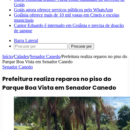
Goiás
Goiás agora oferece serviços públicos pelo WhatsApp
Goiânia oferece mais de 10 mil vagas em Cmeis e escolas
municipais
Cantor Eduardo é internado em Goiânia e precisa de doação
de sangue
Barra Lateral
Procurar por
Início
/
Cidades
/
Senador Canedo
/
Prefeitura realiza reparos no piso do
Parque Boa Vista em Senador Canedo
Senador Canedo
Prefeitura realiza reparos no piso do
Parque Boa Vista em Senador Canedo