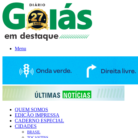
Menu
QUEM SOMOS
EDIÇÃO IMPRESSA
CADERNO ESPECIAL
CIDADES
BRASIL
TOCANTINS