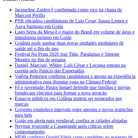
Jacqueline Zaiden é confirmada como vice na chapa de
Marconi Perillo
PSB oficializa candidaturas de Luis Cesar, Isaura Lemos e
Aava Santiago em Goiás
Lago Serra da Mesa é o maior do Brasil em volume de água e
impulsiona turismo em Goiás
Goiânia pode ganhar duas novas unidades modulares de
saúde até o fim do ano
Festival Na Praia 2026 traz Titãs, Paralamas e Simone
Mendes no fim de semana
Daniel, Marconi, Wilder, Luís César e Luciana entram na
corrida pelo Palácio das Esmeraldas
Valéria Pettersen confirma candidatura e aposta na experiência
administrativa para disputar vaga na Câmara Federal
Fé e juventude: Pastor Ismael defende que famílias e igrejas
fortaleçam vínculos para formar a nova geração
Espaços públicos em Goiânia podem ser nomeados por
marcas
Governo estabelece intervalo entre apostas e novas restrições
para bets
Goiás em alerta para vendaval: confira as cidades afetadas
Neymar responde a Casagrande após críticas sobre
comportamento
MDB confirma Daniel Vilela como candidato ao governo de