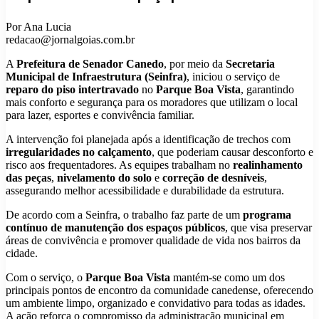
Por Ana Lucia
redacao@jornalgoias.com.br
A
Prefeitura de Senador Canedo
, por meio da
Secretaria
Municipal de Infraestrutura (Seinfra)
, iniciou o serviço de
reparo do piso intertravado
no
Parque Boa Vista
, garantindo
mais conforto e segurança para os moradores que utilizam o local
para lazer, esportes e convivência familiar.
A intervenção foi planejada após a identificação de trechos com
irregularidades no calçamento
, que poderiam causar desconforto e
risco aos frequentadores. As equipes trabalham no
realinhamento
das peças
,
nivelamento do solo
e
correção de desníveis
,
assegurando melhor acessibilidade e durabilidade da estrutura.
De acordo com a Seinfra, o trabalho faz parte de um
programa
contínuo de manutenção dos espaços públicos
, que visa preservar
áreas de convivência e promover qualidade de vida nos bairros da
cidade.
Com o serviço, o
Parque Boa Vista
mantém-se como um dos
principais pontos de encontro da comunidade canedense, oferecendo
um ambiente limpo, organizado e convidativo para todas as idades.
A ação reforça o compromisso da administração municipal em